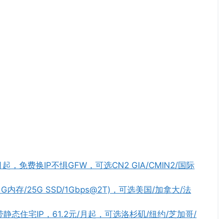
起，免费换IP不惧GFW，可选CN2 GIA/CMIN2/国际
核/1G内存/25G SSD/1Gbps@2T)，可选美国/加拿大/法
带静态住宅IP，61.2元/月起，可选洛杉矶/纽约/芝加哥/