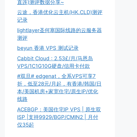
直连)测评数据分享~
云途，香港优化云主机(HK.CLD)测评
记录
lightlayer圣何塞国际线路的云服务器
测评
beyun 香港 VPS 测试记录
Cabbit Cloud : 2.53£/月/马恩岛
VPS/1C1G10G硬盘/信用卡付款
#双旦# edgenat，全系VPS可享7
折，低至28元/月起，有香港/韩国/日
本/美国机房+家宽住宅/原生IP/优化
线路
ACEBGP：美国住宅IP VPS | 原生双
ISP |支持9929/BGP/CMIN2 | 月付
仅35起