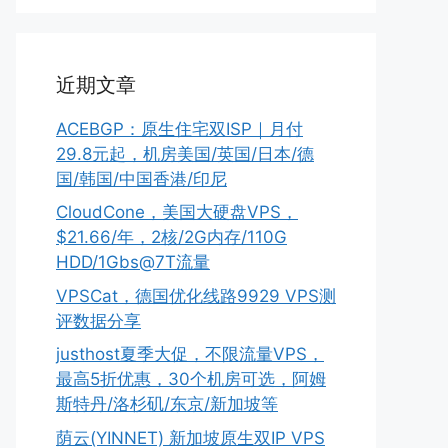
近期文章
ACEBGP：原生住宅双ISP｜月付
29.8元起，机房美国/英国/日本/德
国/韩国/中国香港/印尼
CloudCone，美国大硬盘VPS，
$21.66/年，2核/2G内存/110G
HDD/1Gbs@7T流量
VPSCat，德国优化线路9929 VPS测
评数据分享
justhost夏季大促，不限流量VPS，
最高5折优惠，30个机房可选，阿姆
斯特丹/洛杉矶/东京/新加坡等
荫云(YINNET) 新加坡原生双IP VPS