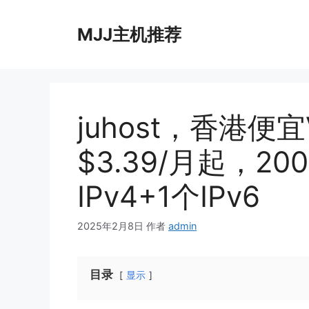
跳
至
MJJ主机推荐
内
容
juhost，香港便
$3.39/月起，20
IPv4+1个IPv6
2025年2月8日
作者
admin
目录
显示