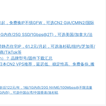
起，免费换IP不惧GFW，可选CN2 GIA/CMIN2/国际
核/1G内存/25G SSD/1Gbps@2T)，可选美国/加拿大/法
带静态住宅IP，61.2元/月起，可选洛杉矶/纽约/芝加哥/
TikTok等
n）？ 品牌型号/固件下载汇总
PS/日本CN2 VPS推荐，延迟低、稳定性高、免费备份_搬
折后122元/年，1核/1G内存/20G NVME/100Mbps@不限流量
核/1G内存)，可选中国台湾/中国香港/洛杉矶