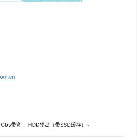
com.cn
1，1 Gbs带宽， HDD硬盘（带SSD缓存）~