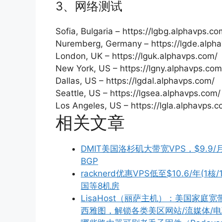
3、网络测试
Sofia, Bulgaria – https://lgbg.alphavps.co
Nuremberg, Germany – https://lgde.alph
London, UK – https://lguk.alphavps.com/
New York, US – https://lgny.alphavps.com
Dallas, US – https://lgdal.alphavps.com/
Seattle, US – https://lgsea.alphavps.com/
Los Angeles, US – https://lgla.alphavps.c
相关文章
DMIT美国洛杉矶大带宽VPS，$9.9/月
BGP
racknerd优惠VPS低至$10.6/年(1
国等8机房
LisaHost（丽萨主机）：美国家庭宽
西雅图，解锁各类美区网站/流媒体/电商/