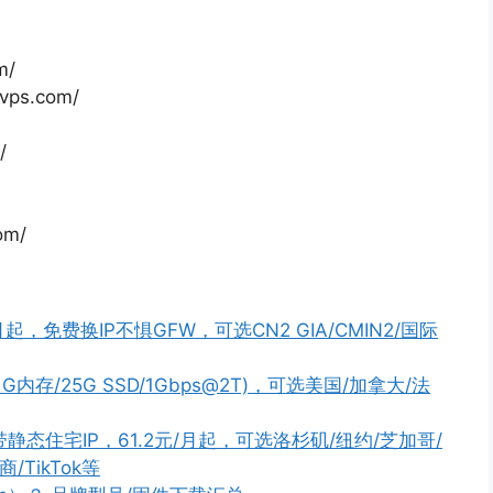
m/
avps.com/
/
om/
起，免费换IP不惧GFW，可选CN2 GIA/CMIN2/国际
核/1G内存/25G SSD/1Gbps@2T)，可选美国/加拿大/法
带静态住宅IP，61.2元/月起，可选洛杉矶/纽约/芝加哥/
TikTok等