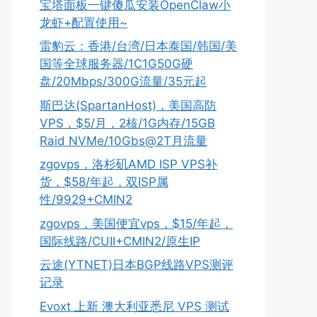
宝塔面板一键傻瓜安装OpenClaw小
龙虾+配置使用~
雷豹云：香港/台湾/日本泰国/韩国/美
国等全球服务器/1C1G50G硬
盘/20Mbps/300G流量/35元起
斯巴达(SpartanHost)，美国高防
VPS，$5/月，2核/1G内存/15GB
Raid NVMe/10Gbs@2T月流量
zgovps，洛杉矶AMD ISP VPS补
货，$58/年起，双ISP属
性/9929+CMIN2
zgovps，美国便宜vps，$15/年起，
国际线路/CUII+CMIN2/原生IP
云途(YTNET)日本BGP线路VPS测评
记录
Evoxt 上新 澳大利亚悉尼 VPS 测试