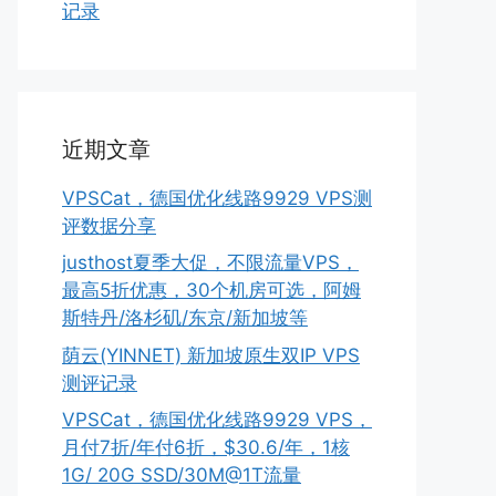
记录
近期文章
VPSCat，德国优化线路9929 VPS测
评数据分享
justhost夏季大促，不限流量VPS，
最高5折优惠，30个机房可选，阿姆
斯特丹/洛杉矶/东京/新加坡等
荫云(YINNET) 新加坡原生双IP VPS
测评记录
VPSCat，德国优化线路9929 VPS，
月付7折/年付6折，$30.6/年，1核
1G/ 20G SSD/30M@1T流量