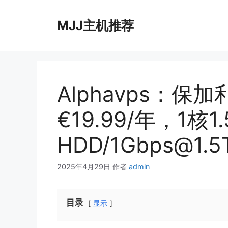
跳
至
MJJ主机推荐
内
容
Alphavps：保
€19.99/年，1核1.
HDD/
1Gbps@1.5
2025年4月29日
作者
admin
目录
显示