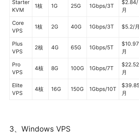
Starter
$2.84/
1核
1G
25G
1Gbps/3T
KVM
月
Core
1核
2G
40G
1Gbps/3T
$5.2/
VPS
Plus
$10.97
2核
4G
65G
1Gbps/5T
VPS
月
Pro
$22.52
4核
8G
100G
1Gbps/7T
VPS
月
Elite
$39.85
4核
16G
150G
1Gbps/10T
VPS
月
3、Windows VPS