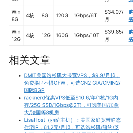
Win
$34.07/
4核
8G
120G
1Gbps/6T
8G
月
Win
$39.85/
4核
12G
160G
1Gbps/10T
12G
月
相关文章
DMIT美国洛杉矶大带宽VPS，$9.9/月起，
免费换IP不惧GFW，可选CN2 GIA/CMIN2/
国际BGP
racknerd优惠VPS低至$10.6/年(1核/1G内
存/25G SSD/1Gbps@2T)，可选美国/加拿
大/法国等8机房
LisaHost（丽萨主机）：美国家庭宽带静态
住宅IP，61.2元/月起，可选洛杉矶/纽约/芝