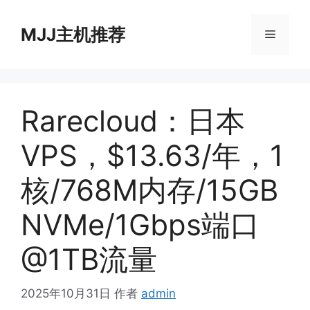
跳
至
MJJ主机推荐
菜
内
容
单
Rarecloud：日本
VPS，$13.63/年，1
核/768M内存/15GB
NVMe/1Gbps端口
@1TB流量
2025年10月31日
作者
admin