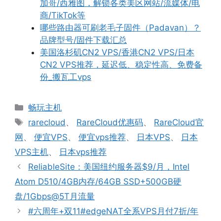
加哥/西雅图，解锁各类美区网站/流媒体/电
商/TikTok等
哪些路由器可刷老毛子固件（Padavan）？
品牌型号/固件下载汇总
美国洛杉矶CN2 VPS/香港CN2 VPS/日本
CN2 VPS推荐，延迟低、稳定性高、免费备
份_搬瓦工vps
分
畅玩主机
类
标
rarecloud
、
RareCloud优惠码
、
RareCloud官
签
网
、
便宜VPS
、
便宜vps推荐
、
日本VPS
、
日本
VPS主机
、
日本vps推荐
ReliableSite：美国纽约服务器$9/月，Intel
Atom D510/4GB内存/64GB SSD+500GB硬
盘/1Gbps@5T月流量
#六周年+双11#edgeNAT全系VPS月付7折/年