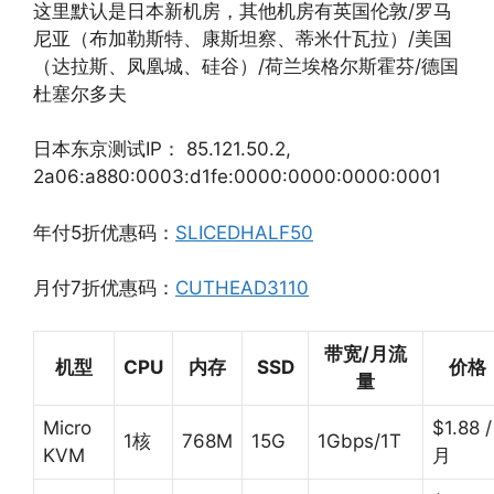
这里默认是日本新机房，其他机房有英国伦敦/罗马
尼亚（布加勒斯特、康斯坦察、蒂米什瓦拉）/美国
（达拉斯、凤凰城、硅谷）/荷兰埃格尔斯霍芬/德国
杜塞尔多夫
日本东京测试IP： 85.121.50.2,
2a06:a880:0003:d1fe:0000:0000:0000:0001
年付5折优惠码：
SLICEDHALF50
月付7折优惠码：
CUTHEAD3110
带宽/月流
机型
CPU
内存
SSD
价格
量
Micro
$1.88 /
1核
768M
15G
1Gbps/1T
KVM
月