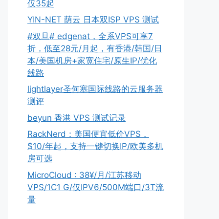
仅35起
YIN-NET 荫云 日本双ISP VPS 测试
#双旦# edgenat，全系VPS可享7
折，低至28元/月起，有香港/韩国/日
本/美国机房+家宽住宅/原生IP/优化
线路
lightlayer圣何塞国际线路的云服务器
测评
beyun 香港 VPS 测试记录
RackNerd：美国便宜低价VPS，
$10/年起，支持一键切换IP/欧美多机
房可选
MicroCloud : 38¥/月/江苏移动
VPS/1C1 G/仅IPV6/500M端口/3T流
量