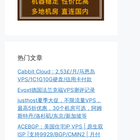
热门文章
Cabbit Cloud : 2.53£/月/马恩岛
VPS/1C1G10G硬盘/信用卡付款
Evoxt德国法兰克福VPS测评记录
justhost夏季大促，不限流量VPS，
最高5折优惠，30个机房可选，阿姆
斯特丹/洛杉矶/东京/新加坡等
ACEBGP：美国住宅IP VPS | 原生双
ISP |支持9929/BGP/CMIN2 | 月付