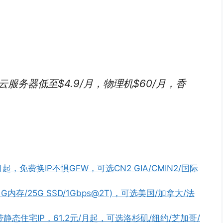
折，云服务器低至$4.9/月，物理机$60/月，香
起，免费换IP不惧GFW，可选CN2 GIA/CMIN2/国际
核/1G内存/25G SSD/1Gbps@2T)，可选美国/加拿大/法
带静态住宅IP，61.2元/月起，可选洛杉矶/纽约/芝加哥/