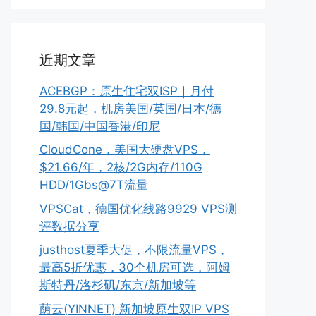
近期文章
ACEBGP：原生住宅双ISP｜月付
29.8元起，机房美国/英国/日本/德
国/韩国/中国香港/印尼
CloudCone，美国大硬盘VPS，
$21.66/年，2核/2G内存/110G
HDD/1Gbs@7T流量
VPSCat，德国优化线路9929 VPS测
评数据分享
justhost夏季大促，不限流量VPS，
最高5折优惠，30个机房可选，阿姆
斯特丹/洛杉矶/东京/新加坡等
荫云(YINNET) 新加坡原生双IP VPS