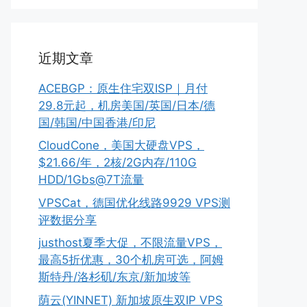
近期文章
ACEBGP：原生住宅双ISP｜月付
29.8元起，机房美国/英国/日本/德
国/韩国/中国香港/印尼
CloudCone，美国大硬盘VPS，
$21.66/年，2核/2G内存/110G
HDD/1Gbs@7T流量
VPSCat，德国优化线路9929 VPS测
评数据分享
justhost夏季大促，不限流量VPS，
最高5折优惠，30个机房可选，阿姆
斯特丹/洛杉矶/东京/新加坡等
荫云(YINNET) 新加坡原生双IP VPS