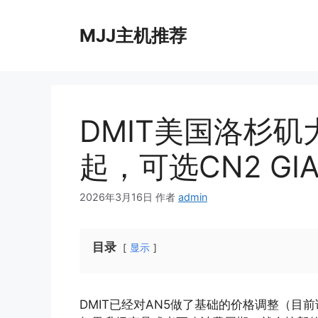
跳
至
MJJ主机推荐
内
容
DMIT美国洛杉矶大
起，可选CN2 GIA
2026年3月16日
作者
admin
目录
显示
DMIT已经对AN5做了基础的价格调整（目