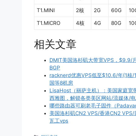
T1.MINI
2核
2G
60G
10
T1.MICRO
4核
4G
80G
10
相关文章
DMIT美国洛杉矶大带宽VPS，$9.9/月
BGP
racknerd优惠VPS低至$10.6/年(1
国等8机房
LisaHost（丽萨主机）：美国家庭宽
西雅图，解锁各类美区网站/流媒体/电商/
哪些路由器可刷老毛子固件（Padava
美国洛杉矶CN2 VPS/香港CN2 V
瓦工vps