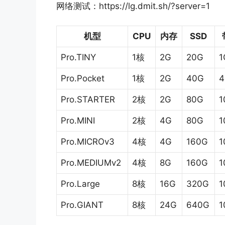
网络测试：https://lg.dmit.sh/?server=1
机型
CPU
内存
SSD
Pro.TINY
1核
2G
20G
1
Pro.Pocket
1核
2G
40G
4
Pro.STARTER
2核
2G
80G
1
Pro.MINI
2核
4G
80G
1
Pro.MICROv3
4核
4G
160G
1
Pro.MEDIUMv2
4核
8G
160G
1
Pro.Large
8核
16G
320G
1
Pro.GIANT
8核
24G
640G
1