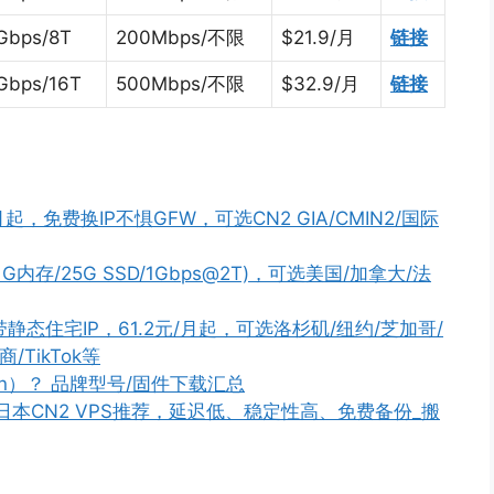
Gbps/8T
200Mbps/不限
$21.9/月
链接
Gbps/16T
500Mbps/不限
$32.9/月
链接
起，免费换IP不惧GFW，可选CN2 GIA/CMIN2/国际
核/1G内存/25G SSD/1Gbps@2T)，可选美国/加拿大/法
带静态住宅IP，61.2元/月起，可选洛杉矶/纽约/芝加哥/
TikTok等
n）？ 品牌型号/固件下载汇总
PS/日本CN2 VPS推荐，延迟低、稳定性高、免费备份_搬