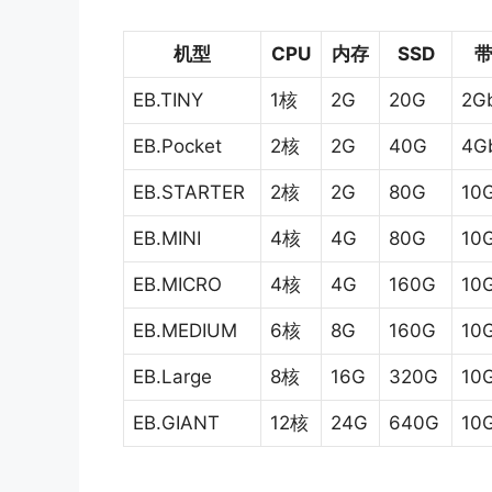
机型
CPU
内存
SSD
带
EB.TINY
1核
2G
20G
2Gb
EB.Pocket
2核
2G
40G
4G
EB.STARTER
2核
2G
80G
10
EB.MINI
4核
4G
80G
10
EB.MICRO
4核
4G
160G
10
EB.MEDIUM
6核
8G
160G
10
EB.Large
8核
16G
320G
10
EB.GIANT
12核
24G
640G
10