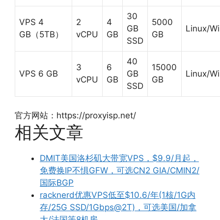
30
VPS 4
2
4
5000
GB
Linux/W
GB（5TB）
vCPU
GB
GB
SSD
40
3
6
15000
VPS 6 GB
GB
Linux/W
vCPU
GB
GB
SSD
官方网站：https://proxyisp.net/
相关文章
DMIT美国洛杉矶大带宽VPS，$9.9/月起，
免费换IP不惧GFW，可选CN2 GIA/CMIN2/
国际BGP
racknerd优惠VPS低至$10.6/年(1核/1G内
存/25G SSD/1Gbps@2T)，可选美国/加拿
大/法国等8机房