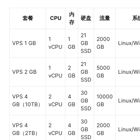
内
套餐
CPU
硬盘
流量
系
存
21
1
1
2000
VPS 1 GB
GB
Linux/W
vCPU
GB
GB
SSD
21
1
2
5000
VPS 2 GB
GB
Linux/W
vCPU
GB
GB
SSD
30
VPS 4
2
4
10000
GB
Linux/W
GB（10TB）
vCPU
GB
GB
SSD
30
VPS 4
2
4
2000
GB
Linux/W
GB（2TB）
vCPU
GB
GB
SSD