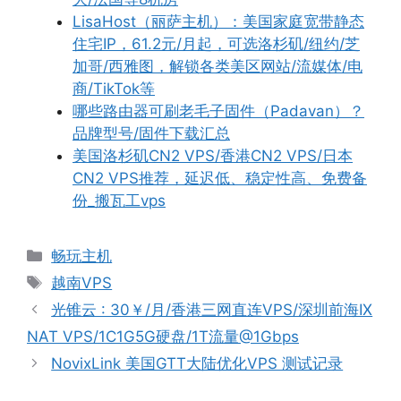
LisaHost（丽萨主机）：美国家庭宽带静态
住宅IP，61.2元/月起，可选洛杉矶/纽约/芝
加哥/西雅图，解锁各类美区网站/流媒体/电
商/TikTok等
哪些路由器可刷老毛子固件（Padavan）？
品牌型号/固件下载汇总
美国洛杉矶CN2 VPS/香港CN2 VPS/日本
CN2 VPS推荐，延迟低、稳定性高、免费备
份_搬瓦工vps
分
畅玩主机
类
标
越南VPS
签
光锥云 : 30￥/月/香港三网直连VPS/深圳前海IX
NAT VPS/1C1G5G硬盘/1T流量@1Gbps
NovixLink 美国GTT大陆优化VPS 测试记录