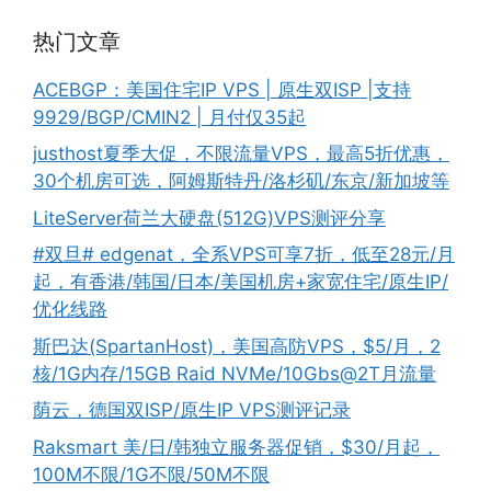
热门文章
ACEBGP：美国住宅IP VPS | 原生双ISP |支持
9929/BGP/CMIN2 | 月付仅35起
justhost夏季大促，不限流量VPS，最高5折优惠，
30个机房可选，阿姆斯特丹/洛杉矶/东京/新加坡等
LiteServer荷兰大硬盘(512G)VPS测评分享
#双旦# edgenat，全系VPS可享7折，低至28元/月
起，有香港/韩国/日本/美国机房+家宽住宅/原生IP/
优化线路
斯巴达(SpartanHost)，美国高防VPS，$5/月，2
核/1G内存/15GB Raid NVMe/10Gbs@2T月流量
荫云，德国双ISP/原生IP VPS测评记录
Raksmart 美/日/韩独立服务器促销，$30/月起，
100M不限/1G不限/50M不限