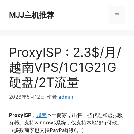
跳
至
MJJ主机推荐
菜
内
容
单
ProxyISP : 2.3$/月/
越南VPS/1C1G21G
硬盘/2T流量
2026年5月12日
作者
admin
ProxyISP
，
越南
本土商家，出售一些代理和虚拟服
务器。支持windows系统，仅支持本地银行付款。
（多数商家也支持PayPal转账。）