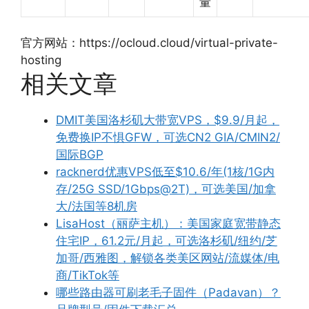
量
官方网站：https://ocloud.cloud/virtual-private-
hosting
相关文章
DMIT美国洛杉矶大带宽VPS，$9.9/月起，
免费换IP不惧GFW，可选CN2 GIA/CMIN2/
国际BGP
racknerd优惠VPS低至$10.6/年(1核/1G内
存/25G SSD/1Gbps@2T)，可选美国/加拿
大/法国等8机房
LisaHost（丽萨主机）：美国家庭宽带静态
住宅IP，61.2元/月起，可选洛杉矶/纽约/芝
加哥/西雅图，解锁各类美区网站/流媒体/电
商/TikTok等
哪些路由器可刷老毛子固件（Padavan）？