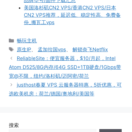
品牌型号/固件下载汇总
美国洛杉矶CN2 VPS/香港CN2 VPS/日本
CN2 VPS推荐，延迟低、稳定性高、免费备
份_搬瓦工vps
分
畅玩主机
类
标
原生IP
、
孟加拉国vps
、
解锁奈飞Netflix
签
ReliableSite：便宜服务器，$10/月起，Intel
Atom D525/8G内存/64G SSD+1TB硬盘/1Gbps带
宽@不限，纽约/洛杉矶/迈阿密/荷兰
justhost春夏 VPS 云服务器特惠，5折优惠，可
选欧美机房：荷兰/德国/奥地利/美国等
搜索