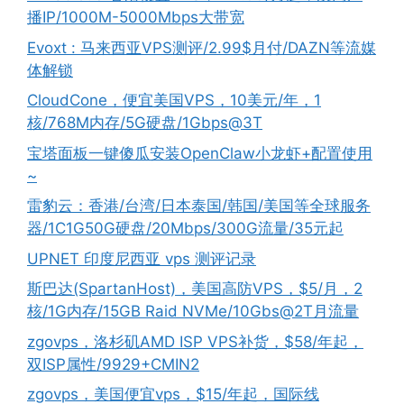
播IP/1000M-5000Mbps大带宽
Evoxt : 马来西亚VPS测评/2.99$月付/DAZN等流媒
体解锁
CloudCone，便宜美国VPS，10美元/年，1
核/768M内存/5G硬盘/1Gbps@3T
宝塔面板一键傻瓜安装OpenClaw小龙虾+配置使用
~
雷豹云：香港/台湾/日本泰国/韩国/美国等全球服务
器/1C1G50G硬盘/20Mbps/300G流量/35元起
UPNET 印度尼西亚 vps 测评记录
斯巴达(SpartanHost)，美国高防VPS，$5/月，2
核/1G内存/15GB Raid NVMe/10Gbs@2T月流量
zgovps，洛杉矶AMD ISP VPS补货，$58/年起，
双ISP属性/9929+CMIN2
zgovps，美国便宜vps，$15/年起，国际线