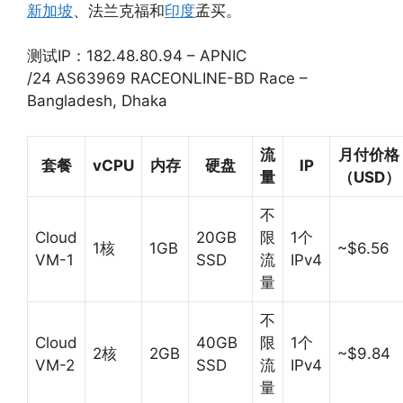
新加坡
、法兰克福和
印度
孟买。
测试IP：182.48.80.94 – APNIC
/24 AS63969 RACEONLINE-BD Race –
Bangladesh, Dhaka
流
月付价格
套餐
vCPU
内存
硬盘
IP
量
（USD）
不
Cloud
20GB
限
1个
1核
1GB
~$6.56
VM-1
SSD
流
IPv4
量
不
Cloud
40GB
限
1个
2核
2GB
~$9.84
VM-2
SSD
流
IPv4
量