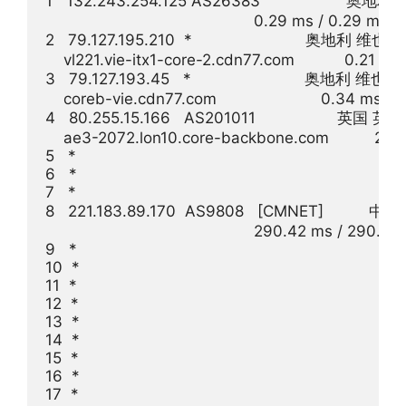
1   132.243.254.125 AS26383                   奥地利  
                                              0.29 ms / 0.29 ms 
2   79.127.195.210  *                         奥地利 维也纳
    vl221.vie-itx1-core-2.cdn77.com           0.21 m
3   79.127.193.45   *                         奥地利 维也纳
    coreb-vie.cdn77.com                       0.34 ms 
4   80.255.15.166   AS201011                  英国
    ae3-2072.lon10.core-backbone.com          21.1
5   *

6   *

7   *

8   221.183.89.170  AS9808   [CMNET]          中
                                              290.42 ms / 290.5
9   *

10  *

11  *

12  *

13  *

14  *

15  *

16  *

17  *
