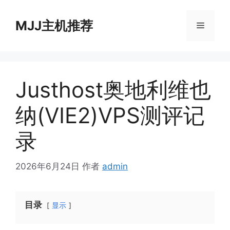
跳
至
MJJ主机推荐
菜
内
容
单
Justhost奥地利维也
纳(VIE2)VPS测评记
录
2026年6月24日
作者
admin
目录
显示