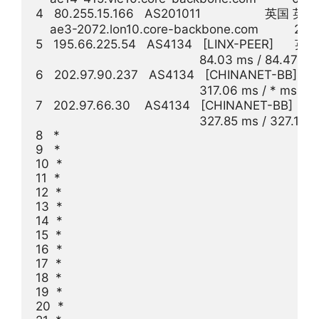
4   80.255.15.166   AS201011                  英国
    ae3-2072.lon10.core-backbone.com          21.1
5   195.66.225.54   AS4134   [LINX-PEER]      
                                              84.03 ms / 84.47
6   202.97.90.237   AS4134   [CHINANET-BB]   
                                              317.06 ms / * ms / *
7   202.97.66.30    AS4134   [CHINANET-BB]   
                                              327.85 ms / 327.12
8   *

9   *

10  *

11  *

12  *

13  *

14  *

15  *

16  *

17  *

18  *

19  *

20  *
