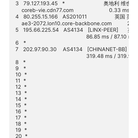
3   79.127.193.45   *                         奥地利 维也纳
    coreb-vie.cdn77.com                       0.33 ms 
4   80.255.15.166   AS201011                  英国
    ae3-2072.lon10.core-backbone.com          21.1
5   195.66.225.54   AS4134   [LINX-PEER]      
                                              86.85 ms / 87.10 
6   *

7   202.97.90.30    AS4134   [CHINANET-BB]   
                                              319.48 ms / 319
8   *

9   *

10  *

11  *

12  *

13  *

14  *

15  *

16  *

17  *

18  *

19  *

20  *
