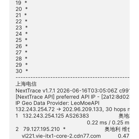
19  *

20  *

21  *

22  *

23  *

24  *

25  *

26  *

27  *

28  *

29  *

30  *

--------------------------------------------------
上海电信

NextTrace v1.7.1 2026-06-16T03:05:06Z c991982
[NextTrace API] preferred API IP - [2a12:8d02:2
IP Geo Data Provider: LeoMoeAPI

132.243.254.72 -> 202.96.209.133, 30 hops max,
1   132.243.254.125 AS26383                   奥地利  
                                              0.22 ms / 0.25 ms 
2   79.127.195.210  *                         奥地利 维也纳
    vl221.vie-itx1-core-2.cdn77.com           0.47 m