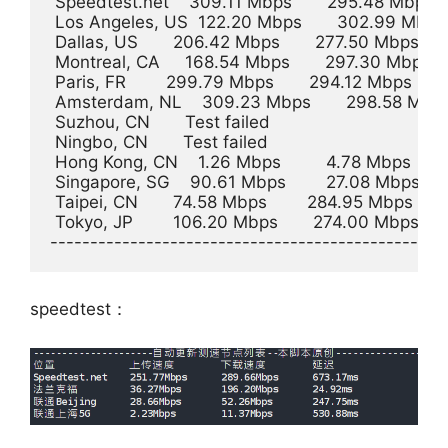
 Speedtest.net    309.11 Mbps       295.48 Mbps     
 Los Angeles, US  122.20 Mbps       302.99 Mbps   
 Dallas, US       206.42 Mbps       277.50 Mbps      
 Montreal, CA     168.54 Mbps       297.30 Mbps     
 Paris, FR        299.79 Mbps       294.12 Mbps       
 Amsterdam, NL    309.23 Mbps       298.58 Mbps   
 Suzhou, CN       Test failed       

 Ningbo, CN       Test failed       

 Hong Kong, CN    1.26 Mbps         4.78 Mbps        
 Singapore, SG    90.61 Mbps        27.08 Mbps      
 Taipei, CN       74.58 Mbps        284.95 Mbps       
 Tokyo, JP        106.20 Mbps       274.00 Mbps      
speedtest：