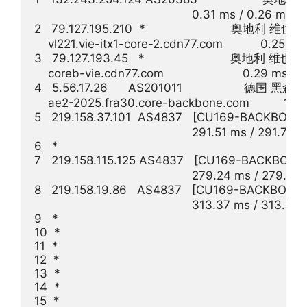
                                              0.31 ms / 0.26 ms 
2   79.127.195.210  *                         奥地利 维也纳
    vl221.vie-itx1-core-2.cdn77.com           0.25 m
3   79.127.193.45   *                         奥地利 维也纳
    coreb-vie.cdn77.com                       0.29 ms 
4   5.56.17.26      AS201011                  
    ae2-2025.fra30.core-backbone.com          11.12
5   219.158.37.101  AS4837   [CU169-BACK
                                              291.51 ms / 291.71
6   *

7   219.158.115.125 AS4837   [CU169-BACKBON
                                              279.24 ms / 279
8   219.158.19.86   AS4837   [CU169-BACKBONE
                                              313.37 ms / 313.3
9   *

10  *

11  *

12  *

13  *

14  *

15  *
