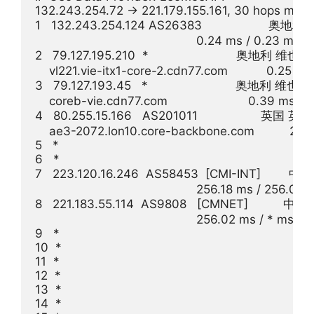
132.243.254.72 -> 221.179.155.161, 30 hops max,
1   132.243.254.124 AS26383                   奥地利  
                                              0.24 ms / 0.23 ms 
2   79.127.195.210  *                         奥地利 维也纳
    vl221.vie-itx1-core-2.cdn77.com           0.25 m
3   79.127.193.45   *                         奥地利 维也纳
    coreb-vie.cdn77.com                       0.39 ms 
4   80.255.15.166   AS201011                  英国
    ae3-2072.lon10.core-backbone.com          21.1
5   *

6   *

7   223.120.16.246  AS58453  [CMI-INT]        中
                                              256.18 ms / 256.0
8   221.183.55.114  AS9808   [CMNET]          中
                                              256.02 ms / * ms / 
9   *

10  *

11  *

12  *

13  *

14  *
