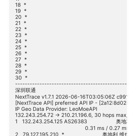
18  *

19  *

20  *

21  *

22  *

23  *

24  *

25  *

26  *

27  *

28  *

29  *

30  *

--------------------------------------------------
深圳联通

NextTrace v1.7.1 2026-06-16T03:05:06Z c991982
[NextTrace API] preferred API IP - [2a12:8d02:21
IP Geo Data Provider: LeoMoeAPI

132.243.254.72 -> 210.21.196.6, 30 hops max, 28
1   132.243.254.125 AS26383                   奥地利  
                                              0.31 ms / 0.27 ms 
2   79.127.195.210  *                         奥地利 维也纳