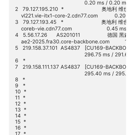
                                              0.20 ms / 0.20 ms 
2   79.127.195.210  *                         奥地利 维也纳
    vl221.vie-itx1-core-2.cdn77.com           0.20 m
3   79.127.193.45   *                         奥地利 维也纳
    coreb-vie.cdn77.com                       0.45 ms 
4   5.56.17.26      AS201011                  
    ae2-2025.fra30.core-backbone.com          11.11
5   219.158.37.101  AS4837   [CU169-BACK
                                              296.75 ms / 291
6   *

7   219.158.111.137 AS4837   [CU169-BACKBONE
                                              295.40 ms / 29
8   *

9   *

10  *

11  *

12  *

13  *

14  *

15  *

16  *

17  *
