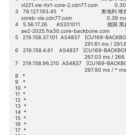
    vl221.vie-itx1-core-2.cdn77.com           0.30 m
3   79.127.193.45   *                         奥地利 维也纳
    coreb-vie.cdn77.com                       0.39 ms 
4   5.56.17.26      AS201011                  
    ae2-2025.fra30.core-backbone.com          11.12
5   219.158.37.101  AS4837   [CU169-BACK
                                              291.61 ms / 291.65
6   219.158.4.61    AS4837   [CU169-BACKBONE
                                              267.03 ms / 266.4
7   219.158.96.210  AS4837   [CU169-BACKBO
                                              297.90 ms / * ms / 
8   *

9   *

10  *

11  *

12  *

13  *

14  *

15  *

16  *

17  *
