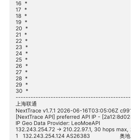
16  *

17  *

18  *

19  *

20  *

21  *

22  *

23  *

24  *

25  *

26  *

27  *

28  *

29  *

30  *

--------------------------------------------------
上海联通

NextTrace v1.7.1 2026-06-16T03:05:06Z c991982
[NextTrace API] preferred API IP - [2a12:8d02:21
IP Geo Data Provider: LeoMoeAPI

132.243.254.72 -> 210.22.97.1, 30 hops max, 28 
1   132.243.254.124 AS26383                   奥地利  