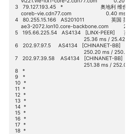
    vl221.vie-itx1-core-2.cdn77.com           0.20 m
3   79.127.193.45   *                         奥地利 维也纳
    coreb-vie.cdn77.com                       0.40 ms /
4   80.255.15.166   AS201011                  英国
    ae3-2072.lon10.core-backbone.com          20.
5   195.66.225.54   AS4134   [LINX-PEER]      
                                              25.36 ms / 25.42
6   202.97.97.5     AS4134   [CHINANET-BB]    中
                                              250.20 ms / 250.2
7   202.97.39.58    AS4134   [CHINANET-BB]   
                                              251.38 ms / 252.0
8   *

9   *

10  *

11  *

12  *

13  *

14  *

15  *

16  *

17  *

18  *
