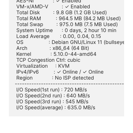
 AES-NI             : ✓ Enabled

 VM-x/AMD-V         : ✓ Enabled

 Total Disk         : 9.8 GB (1.2 GB Used)

 Total RAM          : 964.5 MB (84.2 MB Used)

 Total Swap         : 975.0 MB (7.5 MB Used)

 System Uptime      : 0 days, 2 hour 10 min

 Load Average       : 0.00, 0.04, 0.15

 OS                 : Debian GNU/Linux 11 (bullseye)

 Arch               : x86_64 (64 Bit)

 Kernel             : 5.10.0-44-amd64

 TCP Congestion Ctrl: cubic

 Virtualization     : KVM

 IPv4/IPv6          : ✓ Online / ✓ Online

 Region             : No ISP detected

--------------------------------------------------
 I/O Speed(1st run) : 720 MB/s

 I/O Speed(2nd run) : 640 MB/s

 I/O Speed(3rd run) : 545 MB/s
