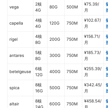
2核
¥75.39/
vega
80G
500M
4G
月
4核
¥102.67/
capella
120G
750M
4G
月
4核
¥156.71/
rigel
200G
750M
8G
月
5核
¥185.73/
antares
300G
750M
8G
月
6核
¥255.39/
betelgeuse
400G
750M
12G
月
8核
¥342.45/
spica
500G
750M
16G
月
8核
¥458.54/
altair
600G
750M
24G
月