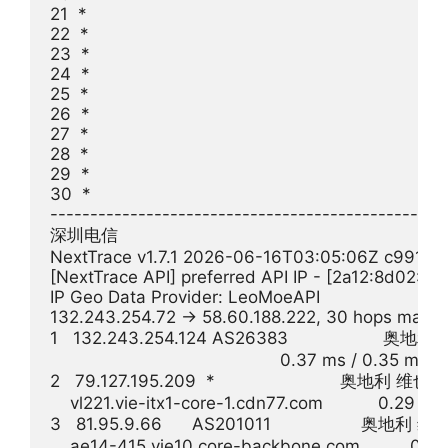
21  *

22  *

23  *

24  *

25  *

26  *

27  *

28  *

29  *

30  *

--------------------------------------------------
深圳电信

NextTrace v1.7.1 2026-06-16T03:05:06Z c991982
[NextTrace API] preferred API IP - [2a12:8d02:2
IP Geo Data Provider: LeoMoeAPI

132.243.254.72 -> 58.60.188.222, 30 hops max, 
1   132.243.254.124 AS26383                   奥地利  
                                              0.37 ms / 0.35 ms /
2   79.127.195.209  *                         奥地利 维也纳
    vl221.vie-itx1-core-1.cdn77.com           0.29 m
3   81.95.9.66      AS201011                  奥
    ae14-415.vie10.core-backbone.com          0.5