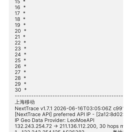
15  *

16  *

17  *

18  *

19  *

20  *

21  *

22  *

23  *

24  *

25  *

26  *

27  *

28  *

29  *

30  *

--------------------------------------------------
上海移动

NextTrace v1.7.1 2026-06-16T03:05:06Z c991982
[NextTrace API] preferred API IP - [2a12:8d02:2
IP Geo Data Provider: LeoMoeAPI

132.243.254.72 -> 211.136.112.200, 30 hops max,