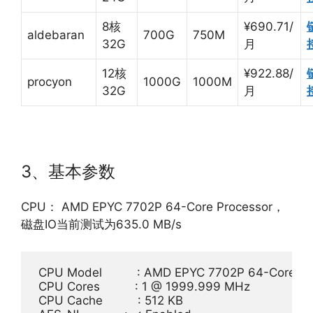
8核
¥690.71/
aldebaran
700G
750M
32G
月
12核
¥922.88/
procyon
1000G
1000M
32G
月
3、基本参数
CPU： AMD EPYC 7702P 64-Core Processor，
磁盘IO当前测试为635.0 MB/s
 CPU Model          : AMD EPYC 7702P 64-Core Pr
 CPU Cores          : 1 @ 1999.999 MHz

 CPU Cache          : 512 KB
