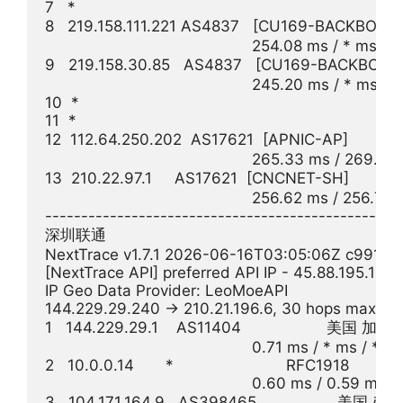
7   *

8   219.158.111.221 AS4837   [CU169-BACKBONE
                                              254.08 ms / * ms / 
9   219.158.30.85   AS4837   [CU169-BACKBON
                                              245.20 ms / * ms / 
10  *

11  *

12  112.64.250.202  AS17621  [APNIC-AP]       
                                              265.33 ms / 269.
13  210.22.97.1     AS17621  [CNCNET-SH]    
                                              256.62 ms / 256.7
--------------------------------------------------
深圳联通

NextTrace v1.7.1 2026-06-16T03:05:06Z c991982
[NextTrace API] preferred API IP - 45.88.195.154
IP Geo Data Provider: LeoMoeAPI

144.229.29.240 -> 210.21.196.6, 30 hops max, 2
1   144.229.29.1    AS11404                  
                                              0.71 ms / * ms / * ms
2   10.0.0.14       *                         RFC1918          

                                              0.60 ms / 0.59 ms 
3   104.171.164.9   AS398465                  