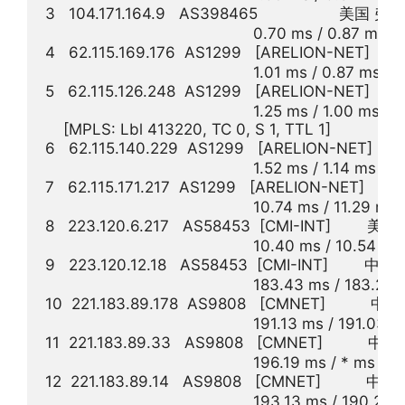
3   104.171.164.9   AS398465                  
                                              0.70 ms / 0.87 ms 
4   62.115.169.176  AS1299   [ARELION-NET] 
                                              1.01 ms / 0.87 ms /
5   62.115.126.248  AS1299   [ARELION-NET] 
                                              1.25 ms / 1.00 ms / 
    [MPLS: Lbl 413220, TC 0, S 1, TTL 1]

6   62.115.140.229  AS1299   [ARELION-NET] 
                                              1.52 ms / 1.14 ms /
7   62.115.171.217  AS1299   [ARELION-NET] 
                                              10.74 ms / 11.29 
8   223.120.6.217   AS58453  [CMI-INT]      
                                              10.40 ms / 10.54 
9   223.120.12.18   AS58453  [CMI-INT]        中
                                              183.43 ms / 183.2
10  221.183.89.178  AS9808   [CMNET]          中
                                              191.13 ms / 191.
11  221.183.89.33   AS9808   [CMNET]          中
                                              196.19 ms / * ms / *
12  221.183.89.14   AS9808   [CMNET]          中
                                              193.13 ms / 190.