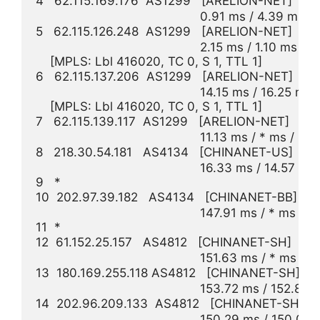
4   62.115.169.176  AS1299   [ARELION-NET] 
                                              0.91 ms / 4.39 ms /
5   62.115.126.248  AS1299   [ARELION-NET] 
                                              2.15 ms / 1.10 ms /
    [MPLS: Lbl 416020, TC 0, S 1, TTL 1]

6   62.115.137.206  AS1299   [ARELION-NET]
                                              14.15 ms / 16.25 m
    [MPLS: Lbl 416020, TC 0, S 1, TTL 1]

7   62.115.139.117  AS1299   [ARELION-NET] 
                                              11.13 ms / * ms / * m
8   218.30.54.181   AS4134   [CHINANET-US]
                                              16.33 ms / 14.57 
9   *

10  202.97.39.182   AS4134   [CHINANET-BB]   
                                              147.91 ms / * ms / *
11  *

12  61.152.25.157   AS4812   [CHINANET-SH]   
                                              151.63 ms / * ms / *
13  180.169.255.118 AS4812   [CHINANET-SH]   
                                              153.72 ms / 152.
14  202.96.209.133  AS4812   [CHINANET-SH]  
                                              150.29 ms / 150.