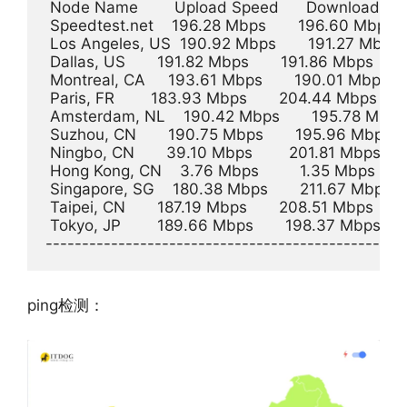
 Node Name        Upload Speed      Download Speed
 Speedtest.net    196.28 Mbps       196.60 Mbps     
 Los Angeles, US  190.92 Mbps       191.27 Mbps    
 Dallas, US       191.82 Mbps       191.86 Mbps       
 Montreal, CA     193.61 Mbps       190.01 Mbps     
 Paris, FR        183.93 Mbps       204.44 Mbps       
 Amsterdam, NL    190.42 Mbps       195.78 Mbps   
 Suzhou, CN       190.75 Mbps       195.96 Mbps     
 Ningbo, CN       39.10 Mbps        201.81 Mbps      
 Hong Kong, CN    3.76 Mbps         1.35 Mbps        
 Singapore, SG    180.38 Mbps       211.67 Mbps     
 Taipei, CN       187.19 Mbps       208.51 Mbps       
 Tokyo, JP        189.66 Mbps       198.37 Mbps      
ping检测：