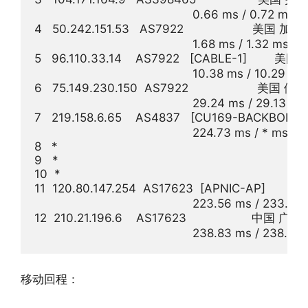
                                              0.66 ms / 0.72 ms
4   50.242.151.53   AS7922                    
                                              1.68 ms / 1.32 ms /
5   96.110.33.14    AS7922   [CABLE-1]       
                                              10.38 ms / 10.29 
6   75.149.230.150  AS7922                    
                                              29.24 ms / 29.13 
7   219.158.6.65    AS4837   [CU169-BACKBON
                                              224.73 ms / * ms / 
8   *

9   *

10  *

11  120.80.147.254  AS17623  [APNIC-AP]      
                                              223.56 ms / 233
12  210.21.196.6    AS17623                   中
移动回程：