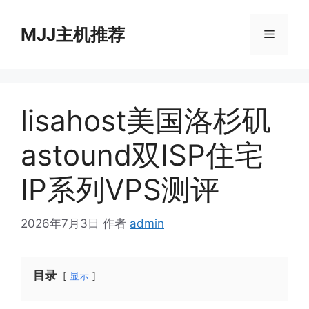
跳
至
MJJ主机推荐
菜
内
容
单
lisahost美国洛杉矶
astound双ISP住宅
IP系列VPS测评
2026年7月3日
作者
admin
目录
显示