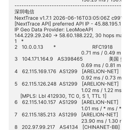
--------------------------------------------------
深圳电信

NextTrace v1.7.1 2026-06-16T03:05:06Z c991982
[NextTrace API] preferred API IP - 45.88.195.154
IP Geo Data Provider: LeoMoeAPI

144.229.29.240 -> 58.60.188.222, 30 hops max, 
1   *

2   10.0.0.13       *                         RFC1918          

                                              0.71 ms / 0.49 ms 
3   104.171.164.9   AS398465                  
                                              0.69 ms / 0.81 ms 
4   62.115.169.176  AS1299   [ARELION-NET] 
                                              0.92 ms / 0.73 ms 
5   62.115.126.248  AS1299   [ARELION-NET] 
                                              1.02 ms / 1.22 ms /
    [MPLS: Lbl 412930, TC 0, S 1, TTL 1]

6   62.115.140.157  AS1299   [ARELION-NET] 
                                              1.01 ms / * ms / * ms

7   62.115.185.213  AS1299   [ARELION-NET] 
                                              23.90 ms / 1.30 m
8   202.97.99.217   AS4134   [CHINANET-BB]  