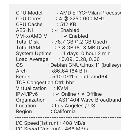
 CPU Model          : AMD EPYC-Milan Processor

 CPU Cores          : 4 @ 2250.000 MHz

 CPU Cache          : 512 KB

 AES-NI             : ✓ Enabled

 VM-x/AMD-V         : ✓ Enabled

 Total Disk         : 78.7 GB (1.2 GB Used)

 Total RAM          : 3.8 GB (81.3 MB Used)

 System Uptime      : 1 days, 0 hour 2 min

 Load Average       : 0.09, 0.28, 0.66

 OS                 : Debian GNU/Linux 11 (bullseye)

 Arch               : x86_64 (64 Bit)

 Kernel             : 5.10.0-11-cloud-amd64

 TCP Congestion Ctrl: bbr

 Virtualization     : KVM

 IPv4/IPv6          : ✓ Online / ✗ Offline

 Organization       : AS11404 Wave Broadband

 Location           : Los Angeles / US

 Region             : California

--------------------------------------------------
 I/O Speed(1st run) : 408 MB/s

 I/O Speed(2nd run) : 466 MB/s
