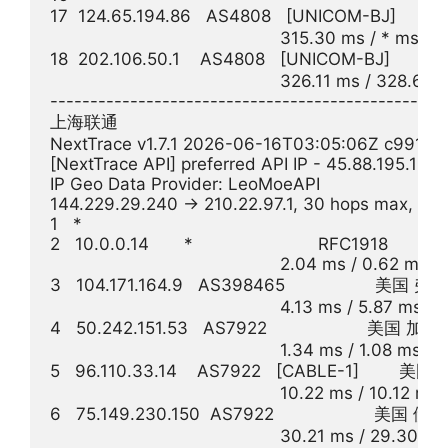
17  124.65.194.86   AS4808   [UNICOM-BJ]    
                                              315.30 ms / * ms / 
18  202.106.50.1    AS4808   [UNICOM-BJ]   
                                              326.11 ms / 328
--------------------------------------------------
上海联通

NextTrace v1.7.1 2026-06-16T03:05:06Z c991982
[NextTrace API] preferred API IP - 45.88.195.154
IP Geo Data Provider: LeoMoeAPI

144.229.29.240 -> 210.22.97.1, 30 hops max, 28 
1   *

2   10.0.0.14       *                         RFC1918          

                                              2.04 ms / 0.62 ms 
3   104.171.164.9   AS398465                  
                                              4.13 ms / 5.87 ms 
4   50.242.151.53   AS7922                    
                                              1.34 ms / 1.08 ms /
5   96.110.33.14    AS7922   [CABLE-1]       
                                              10.22 ms / 10.12 m
6   75.149.230.150  AS7922                    
                                              30.21 ms / 29.30