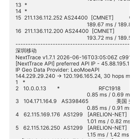
13  *

14  *

15  211.136.112.252 AS24400  [CMNET]          
                                              189.67 ms / 189
16  211.136.112.200 AS24400  [CMNET]        
                                              193.72 ms / 189.
--------------------------------------------------
深圳移动

NextTrace v1.7.1 2026-06-16T03:05:06Z c991982
[NextTrace API] preferred API IP - 45.88.195.154
IP Geo Data Provider: LeoMoeAPI

144.229.29.240 -> 120.196.165.24, 30 hops max,
1   *

2   10.0.0.13       *                         RFC1918          

                                              0.85 ms / 0.69 ms
3   104.171.164.9   AS398465                  
                                              0.85 ms / 0.91 ms 
4   62.115.169.176  AS1299   [ARELION-NET] 
                                              1.01 ms / 0.82 ms /
5   62.115.126.250  AS1299   [ARELION-NET] 
                                              1.15 ms / 1.42 ms / 