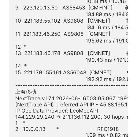
                                              10.18 ms / 10.46 
9   223.120.13.50   AS58453  [CMI-INT]     
                                              184.89 ms / 184.8
10  221.183.55.102  AS9808   [CMNET]          中
                                              184.16 ms / 184.59
11  221.183.46.250  AS9808   [CMNET]          中
                                              195.62 ms / 191.08
12  *

13  221.183.46.178  AS9808   [CMNET]          中
                                              190.43 ms / 191
14  *

15  221.179.155.161 AS56048  [CMNET]          中
                                              192.92 ms / 192.6
--------------------------------------------------
上海移动

NextTrace v1.7.1 2026-06-16T03:05:06Z c991982
[NextTrace API] preferred API IP - 45.88.195.154
IP Geo Data Provider: LeoMoeAPI

144.229.29.240 -> 211.136.112.200, 30 hops max
1   *

2   10.0.0.13       *                         RFC1918          

                                              1.09 ms / 0.82 ms 