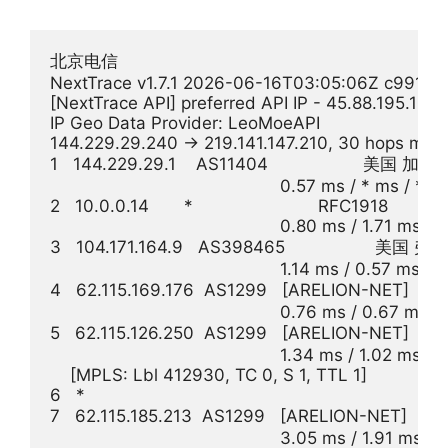
北京电信

NextTrace v1.7.1 2026-06-16T03:05:06Z c991982
[NextTrace API] preferred API IP - 45.88.195.154
IP Geo Data Provider: LeoMoeAPI

144.229.29.240 -> 219.141.147.210, 30 hops max,
1   144.229.29.1    AS11404                  
                                              0.57 ms / * ms / * ms
2   10.0.0.14       *                         RFC1918          

                                              0.80 ms / 1.71 ms /
3   104.171.164.9   AS398465                  
                                              1.14 ms / 0.57 ms /
4   62.115.169.176  AS1299   [ARELION-NET] 
                                              0.76 ms / 0.67 ms 
5   62.115.126.250  AS1299   [ARELION-NET] 
                                              1.34 ms / 1.02 ms / 
    [MPLS: Lbl 412930, TC 0, S 1, TTL 1]

6   *

7   62.115.185.213  AS1299   [ARELION-NET] 
                                              3.05 ms / 1.91 ms /