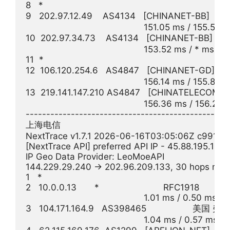
8   *

9   202.97.12.49    AS4134   [CHINANET-BB]   
                                              151.05 ms / 155.54
10  202.97.34.73    AS4134   [CHINANET-BB]   
                                              153.52 ms / * ms / *
11  *

12  106.120.254.6   AS4847   [CHINANET-GD]    
                                              156.14 ms / 155.
13  219.141.147.210 AS4847   [CHINATELECOM-BJ
                                              156.36 ms / 156.2
--------------------------------------------------
上海电信

NextTrace v1.7.1 2026-06-16T03:05:06Z c991982
[NextTrace API] preferred API IP - 45.88.195.154
IP Geo Data Provider: LeoMoeAPI

144.229.29.240 -> 202.96.209.133, 30 hops max,
1   *

2   10.0.0.13       *                         RFC1918          

                                              1.01 ms / 0.50 ms /
3   104.171.164.9   AS398465                  
                                              1.04 ms / 0.57 ms 