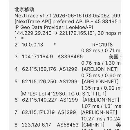
北京移动

NextTrace v1.7.1 2026-06-16T03:05:06Z c991982
[NextTrace API] preferred API IP - 45.88.195.154
IP Geo Data Provider: LeoMoeAPI

144.229.29.240 -> 221.179.155.161, 30 hops max,
1   *

2   10.0.0.13       *                         RFC1918          

                                              0.82 ms / 0.71 ms 
3   104.171.164.9   AS398465                  
                                              0.76 ms / 1.30 ms 
4   62.115.169.176  AS1299   [ARELION-NET] 
                                              0.75 ms / 0.60 ms 
5   62.115.126.250  AS1299   [ARELION-NET] 
                                              1.35 ms / 0.92 ms /
    [MPLS: Lbl 412930, TC 0, S 1, TTL 1]

6   62.115.140.227  AS1299   [ARELION-NET] 
                                              1.07 ms / 1.31 ms / 
7   62.115.171.219  AS1299   [ARELION-NET] 
                                              10.27 ms / 10.24 
8   223.120.6.17    AS58453  [CMI-INT]      