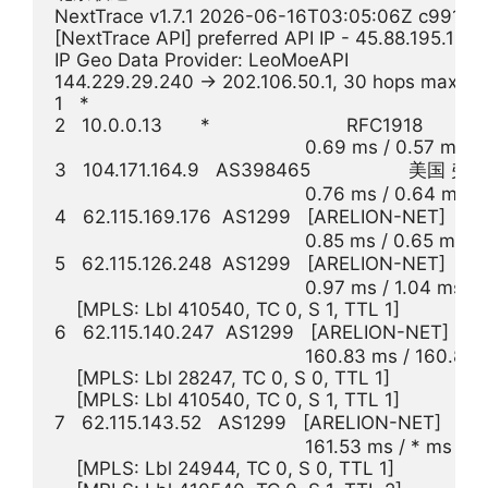
NextTrace v1.7.1 2026-06-16T03:05:06Z c991982
[NextTrace API] preferred API IP - 45.88.195.154
IP Geo Data Provider: LeoMoeAPI

144.229.29.240 -> 202.106.50.1, 30 hops max, 2
1   *

2   10.0.0.13       *                         RFC1918          

                                              0.69 ms / 0.57 ms 
3   104.171.164.9   AS398465                  
                                              0.76 ms / 0.64 ms
4   62.115.169.176  AS1299   [ARELION-NET] 
                                              0.85 ms / 0.65 ms 
5   62.115.126.248  AS1299   [ARELION-NET] 
                                              0.97 ms / 1.04 ms 
    [MPLS: Lbl 410540, TC 0, S 1, TTL 1]

6   62.115.140.247  AS1299   [ARELION-NET] 
                                              160.83 ms / 160
    [MPLS: Lbl 28247, TC 0, S 0, TTL 1]

    [MPLS: Lbl 410540, TC 0, S 1, TTL 1]

7   62.115.143.52   AS1299   [ARELION-NET] 
                                              161.53 ms / * ms / *
    [MPLS: Lbl 24944, TC 0, S 0, TTL 1]
