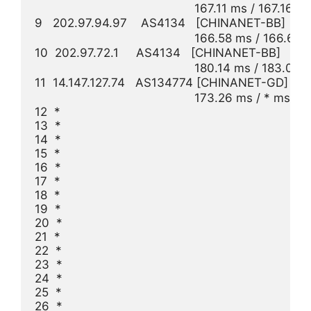
                                              167.11 ms / 167.16 
9   202.97.94.97    AS4134   [CHINANET-BB]  
                                              166.58 ms / 166.
10  202.97.72.1     AS4134   [CHINANET-BB]  
                                              180.14 ms / 183.
11  14.147.127.74   AS134774 [CHINANET-GD]  
                                              173.26 ms / * ms / *
12  *

13  *

14  *

15  *

16  *

17  *

18  *

19  *

20  *

21  *

22  *

23  *

24  *

25  *

26  *
