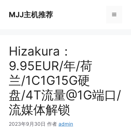
跳
至
MJJ主机推荐
菜
内
容
单
Hizakura：
9.95EUR/年/荷
兰/1C1G15G硬
盘/4T流量@1G端口/
流媒体解锁
2023年9月30日
作者
admin