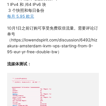
1 IPv4 和 /64 IPv6 块
️ 3 个快照和每日备份
每月 5.95 欧元
10月1日之前订购可享受免费双倍流量。需要评论订
单号
（https://lowendspirit.com/discussion/6492/hiz
akura-amsterdam-kvm-vps-starting-from-9-
95-eur-yr-free-double-bw）
流媒体测试：
 ** 正在测试IPv4解锁情况 

--------------------------------

 ** 您的网络为: Hizakura B.V. (45.133.*.*) 

============[ Multination ]============

 Dazn:                                  Yes (Region: NL)

 HotStar:                               No

 Disney+:                               No

Netflix
:                               Yes (Region: NL)

 YouTube Premium:                       Failed

 Amazon Prime Video:                    Yes (Region: NL)

 TVBAnywhere+:                          Yes

 iQyi Oversea Region:                   INTL

 Viu.com:                               No

 YouTube CDN:                           Amsterdam 

Netflix
 Preferred CDN:                 Amsterdam  
