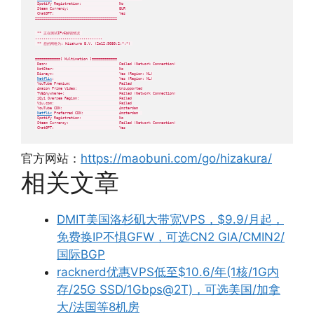
 Spotify Registration:                  No

 Steam Currency:                        EUR

 ChatGPT:                               Yes

=======================================

 ** 正在测试IPv6解锁情况 

--------------------------------

 ** 您的网络为: Hizakura B.V. (2a12:9080:2:*:*) 

============[ Multination ]============

 Dazn:                                  Failed (Network Connection)

 HotStar:                               No

 Disney+:                               Yes (Region: NL)

Netflix
:                               Yes (Region: NL)

 YouTube Premium:                       Failed

 Amazon Prime Video:                    Unsupported

 TVBAnywhere+:                          Failed (Network Connection)

 iQyi Oversea Region:                   Failed

 Viu.com:                               Failed

 YouTube CDN:                           Amsterdam 

Netflix
 Preferred CDN:                 Amsterdam  

 Spotify Registration:                  No

 Steam Currency:                        Failed (Network Connection)

 ChatGPT:                               Yes
官方网站：
https://maobuni.com/go/hizakura/
相关文章
DMIT美国洛杉矶大带宽VPS，$9.9/月起，
免费换IP不惧GFW，可选CN2 GIA/CMIN2/
国际BGP
racknerd优惠VPS低至$10.6/年(1核/1G内
存/25G SSD/1Gbps@2T)，可选美国/加拿
大/法国等8机房