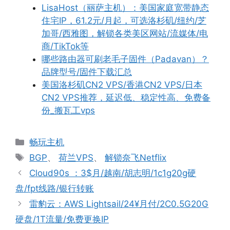
LisaHost（丽萨主机）：美国家庭宽带静态
住宅IP，61.2元/月起，可选洛杉矶/纽约/芝
加哥/西雅图，解锁各类美区网站/流媒体/电
商/TikTok等
哪些路由器可刷老毛子固件（Padavan）？
品牌型号/固件下载汇总
美国洛杉矶CN2 VPS/香港CN2 VPS/日本
CN2 VPS推荐，延迟低、稳定性高、免费备
份_搬瓦工vps
分
畅玩主机
类
标
BGP
、
荷兰VPS
、
解锁奈飞Netflix
签
Cloud90s ：3$月/越南/胡志明/1c1g20g硬
盘/fpt线路/银行转账
雷豹云：AWS Lightsail/24¥月付/2C0.5G20G
硬盘/1T流量/免费更换IP