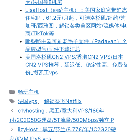
大/法国等8机房
LisaHost（丽萨主机）：美国家庭宽带静态
住宅IP，61.2元/月起，可选洛杉矶/纽约/芝
加哥/西雅图，解锁各类美区网站/流媒体/电
商/TikTok等
哪些路由器可刷老毛子固件（Padavan）？
品牌型号/固件下载汇总
美国洛杉矶CN2 VPS/香港CN2 VPS/日本
CN2 VPS推荐，延迟低、稳定性高、免费备
份_搬瓦工vps
分
畅玩主机
类
标
法国vps
、
解锁奈飞Netflix
签
c1vhosting : 黑五/意大利VPS/18€年
付/2C2G50G硬盘/5T流量/500Mbps/独立IP
iizyHost : 黑五/芬兰/8.77€/年/1C2G20硬
盘/KVM IPv6 vps