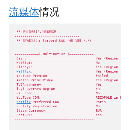
流媒体
情况
 ** 正在测试IPv4解锁情况 

--------------------------------

 ** 您的网络为: Serverd SAS (45.155.*.*) 

============[ Multination ]============

 Dazn:                                  Yes (Region: FR)

 HotStar:                               No

 Disney+:                               Yes (Region: FR)

Netflix
:                               Yes (Region: FR)

 YouTube Premium:                       Failed

 Amazon Prime Video:                    Yes (Region: FR)

 TVBAnywhere+:                          Yes

 iQyi Oversea Region:                   FR

 Viu.com:                               No

 YouTube CDN:                           REZOPOLE in Lyon 
Netflix
 Preferred CDN:                 Paris  

 Spotify Registration:                  No

 Steam Currency:                        EUR

 ChatGPT:                               Yes

=======================================
