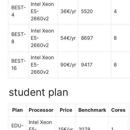
Intel Xeon
BEST-
E5-
36€/yr
5520
4
4
2660v2
Intel Xeon
BEST-
E5-
54€/yr
8697
8
8
2660v2
Intel Xeon
BEST-
E5-
90€/yr
9417
8
16
2660v2
student plan
Plan
Processor
Price
Benchmark
Cores
Intel Xeon
EDU-
E5-
15€/yr
2078
1