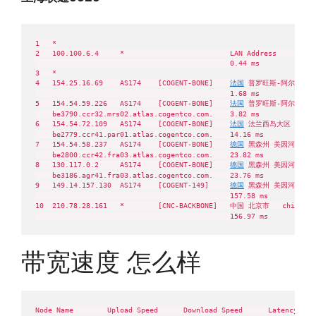
1   *

2   100.100.6.4     *                         LAN Address          
                                              0.44 ms

3   *

4   154.25.16.69    AS174    [COGENT-BONE]    
法国
 普罗旺斯-阿尔卑斯-蔚蓝
                                              1.68 ms

5   154.54.59.226   AS174    [COGENT-BONE]    
法国
 普罗旺斯-阿尔卑斯-蓝色
    be3790.ccr32.mrs02.atlas.cogentco.com.    3.82 ms

6   154.54.72.109   AS174    [COGENT-BONE]    
法国
 法兰西岛大区 巴黎  co
    be2779.ccr41.par01.atlas.cogentco.com.    14.16 ms

7   154.54.58.237   AS174    [COGENT-BONE]    
德国
 黑森州 美因河畔法兰克福
    be2800.ccr42.fra03.atlas.cogentco.com.    23.82 ms

8   130.117.0.2     AS174    [COGENT-BONE]    
德国
 黑森州 美因河畔法兰克福
    be3186.agr41.fra03.atlas.cogentco.com.    23.76 ms

9   149.14.157.130  AS174    [COGENT-149]     
德国
 黑森州 美因河畔法兰克福
                                              157.58 ms

10  210.78.28.161   *        [CNC-BACKBONE]   中国 北京市   chinauni
带宽速度 怎么样
Node Name        Upload Speed      Download Speed      Latency     