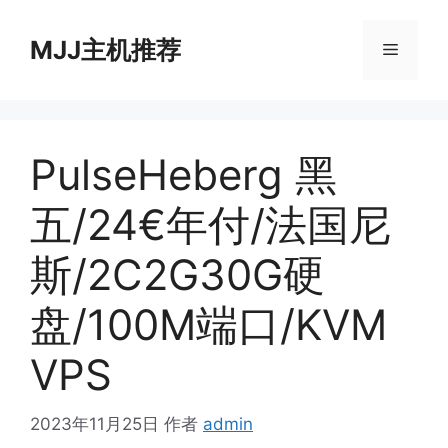
跳
至
MJJ主机推荐
菜
内
容
单
PulseHeberg 黑
五/24€年付/法国尼
斯/2C2G30G硬
盘/100M端口/KVM
VPS
2023年11月25日
作者
admin