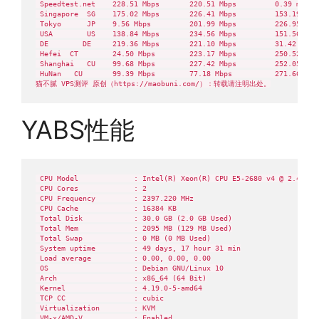
 Speedtest.net    228.51 Mbps       220.51 Mbps         0.39 ms    
 Singapore  SG    175.02 Mbps       226.41 Mbps         153.19 ms  
 Tokyo      JP    9.56 Mbps         201.99 Mbps         226.95 ms  
 USA        US    138.84 Mbps       234.56 Mbps         151.56 ms  
 DE        DE     219.36 Mbps       221.10 Mbps         31.42 ms   
 Hefei  CT        24.50 Mbps        223.17 Mbps         250.52 ms  
 Shanghai   CU    99.68 Mbps        227.42 Mbps         252.05 ms  
 HuNan   CU       99.39 Mbps        77.18 Mbps          271.66 ms

猫不腻 VPS测评 原创（https://maobuni.com/）：转载请注明出处。
YABS性能
 CPU Model             : Intel(R) Xeon(R) CPU E5-2680 v4 @ 2.40GHz

 CPU Cores             : 2

 CPU Frequency         : 2397.220 MHz

 CPU Cache             : 16384 KB

 Total Disk            : 30.0 GB (2.0 GB Used)

 Total Mem             : 2095 MB (129 MB Used)

 Total Swap            : 0 MB (0 MB Used)

 System uptime         : 49 days, 17 hour 31 min

 Load average          : 0.00, 0.00, 0.00

 OS                    : Debian GNU/Linux 10

 Arch                  : x86_64 (64 Bit)

 Kernel                : 4.19.0-5-amd64

 TCP CC                : cubic

 Virtualization        : KVM

 VM-x/AMD-V            : Enabled
