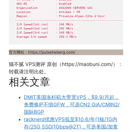
 AES-NI                : Enabled

 Organization          : AS62000 SERVERD SAS

 Location              : Antibes / FR

 Region                : Provence-Alpes-Côte d'Azur

-------------------------------------------------------------------
 I/O Speed(1st run)    : 246 MB/s

 I/O Speed(2nd run)    : 256 MB/s

 I/O Speed(3rd run)    : 249 MB/s

 Average I/O speed     : 250.3 MB/s
官方网站：https://pulseheberg.com/
猫不腻 VPS测评 原创（https://maobuni.com/）：
转载请注明出处。
相关文章
DMIT美国洛杉矶大带宽VPS，$9.9/月起，
免费换IP不惧GFW，可选CN2 GIA/CMIN2/
国际BGP
racknerd优惠VPS低至$10.6/年(1核/1G内
存/25G SSD/1Gbps@2T)，可选美国/加拿