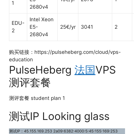
1
2680v4
Intel Xeon
EDU-
E5-
25€/yr
3041
2
2
2680v4
购买链接：https://pulseheberg.com/cloud/vps-
education
PulseHeberg
法国
VPS
测评套餐
测评套餐 student plan 1
测试IP Looking glass
测试IP：45.155.169.253 2a09:6382:4000:5:45:155:169:253