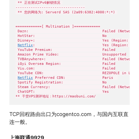
 ** 正在测试IPv6解锁情况 

--------------------------------

 ** 您的网络为: Serverd SAS (2a09:6382:4000:*:*) 

============[ Multination ]============

 Dazn:                                  Failed (Network C
 HotStar:                               No

 Disney+:                               Yes (Region: FR)

Netflix
:                               Yes (Region: FR)

 YouTube Premium:                       Failed

 Amazon Prime Video:                    Unsupported

 TVBAnywhere+:                          Failed (Network C
 iQyi Oversea Region:                   Failed

 Viu.com:                               Failed

 YouTube CDN:                           REZOPOLE in Lyon 
Netflix
 Preferred CDN:                 Paris  

 Spotify Registration:                  No

 Steam Currency:                        Failed (Network C
 ChatGPT:                               Yes

** 干货VPS测评地址：https://maobuni.com/
TCP回程路由出口为cogentco.com，与国内互联直
连一般。
上海联通9929