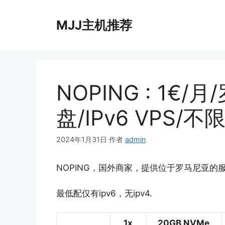
跳
至
MJJ主机推荐
内
容
NOPING : 1€/
盘/IPv6 VPS/
2024年1月31日
作者
admin
NOPING，国外商家，提供位于罗马尼亚的服务
最低配仅有ipv6，无ipv4.
1x
20GB NVMe