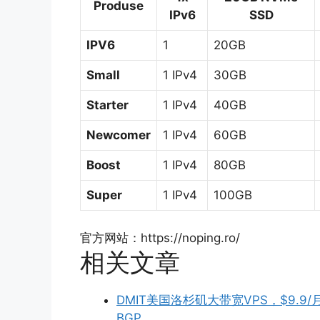
Produse
IPv6
SSD
IPV6
1
20GB
Small
1 IPv4
30GB
Starter
1 IPv4
40GB
Newcomer
1 IPv4
60GB
Boost
1 IPv4
80GB
Super
1 IPv4
100GB
官方网站：https://noping.ro/
相关文章
DMIT美国洛杉矶大带宽VPS，$9.9/月
BGP