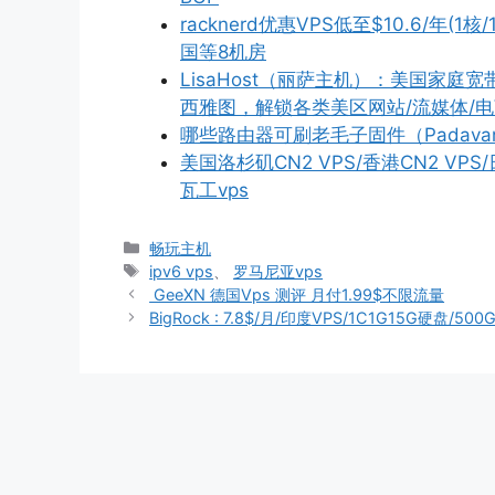
racknerd优惠VPS低至$10.6/年(1
国等8机房
LisaHost（丽萨主机）：美国家庭宽
西雅图，解锁各类美区网站/流媒体/电商/
哪些路由器可刷老毛子固件（Padava
美国洛杉矶CN2 VPS/香港CN2 V
瓦工vps
分
畅玩主机
类
标
ipv6 vps
、
罗马尼亚vps
签
GeeXN 德国Vps 测评 月付1.99$不限流量
BigRock : 7.8$/月/印度VPS/1C1G15G硬盘/50