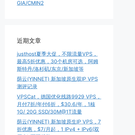
GIA/CMIN2
近期文章
justhost夏季大促，不限流量VPS，
最高5折优惠，30个机房可选，阿姆
斯特丹/洛杉矶/东京/新加坡等
荫云(YINNET) 新加坡原生双IP VPS
测评记录
VPSCat，德国优化线路9929 VPS，
月付7折/年付6折，$30.6/年，1核
1G/ 20G SSD/30M@1T流量
荫云(YINNET) 新加坡原生IP VPS，7
折优惠，$7/月起，1 IPv4 + IPv6(双