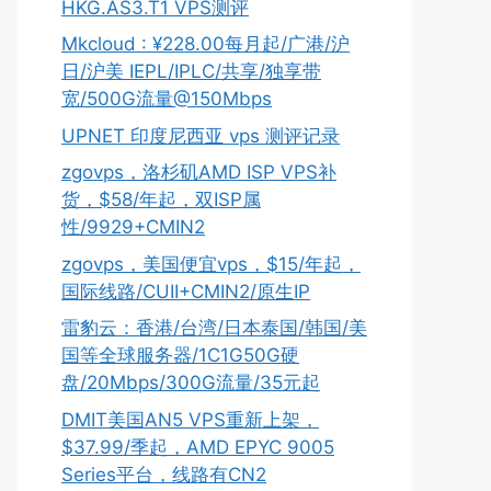
HKG.AS3.T1 VPS测评
Mkcloud : ¥228.00每月起/广港/沪
日/沪美 IEPL/IPLC/共享/独享带
宽/500G流量@150Mbps
UPNET 印度尼西亚 vps 测评记录
zgovps，洛杉矶AMD ISP VPS补
货，$58/年起，双ISP属
性/9929+CMIN2
zgovps，美国便宜vps，$15/年起，
国际线路/CUII+CMIN2/原生IP
雷豹云：香港/台湾/日本泰国/韩国/美
国等全球服务器/1C1G50G硬
盘/20Mbps/300G流量/35元起
DMIT美国AN5 VPS重新上架，
$37.99/季起，AMD EPYC 9005
Series平台，线路有CN2