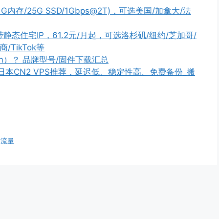
核/1G内存/25G SSD/1Gbps@2T)，可选美国/加拿大/法
带静态住宅IP，61.2元/月起，可选洛杉矶/纽约/芝加哥/
TikTok等
n）？ 品牌型号/固件下载汇总
PS/日本CN2 VPS推荐，延迟低、稳定性高、免费备份_搬
0G流量