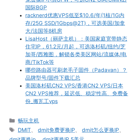
国际BGP
racknerd优惠VPS低至$10.6/年(1核/1G内
存/25G SSD/1Gbps@2T)，可选美国/加拿
大/法国等8机房
LisaHost（丽萨主机）：美国家庭宽带静态
住宅IP，61.2元/月起，可选洛杉矶/纽约/芝
加哥/西雅图，解锁各类美区网站/流媒体/电
商/TikTok等
哪些路由器可刷老毛子固件（Padavan）？
品牌型号/固件下载汇总
美国洛杉矶CN2 VPS/香港CN2 VPS/日本
CN2 VPS推荐，延迟低、稳定性高、免费备
份_搬瓦工vps
分
畅玩主机
类
标
DMIT
、
dmit免费更换IP
、
dmit怎么更换IP
、
签
dmit更换ip
、
dmit更换IP 5美元