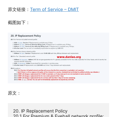
原文链接：
Term of Service – DMIT
截图如下：
原文：
20. IP Replacement Policy

20.1 For Premium & Eyeball network profile:
