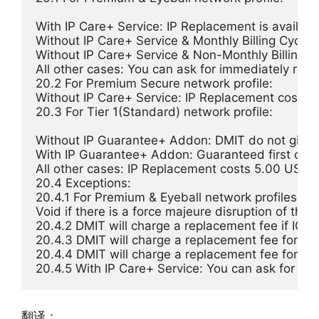
With IP Care+ Service: IP Replacement is available
Without IP Care+ Service & Monthly Billing Cycle: 
Without IP Care+ Service & Non-Monthly Billing Cy
All other cases: You can ask for immediately rep
20.2 For Premium Secure network profile:

Without IP Care+ Service: IP Replacement costs
20.3 For Tier 1(Standard) network profile:

Without IP Guarantee+ Addon: DMIT do not give gua
With IP Guarantee+ Addon: Guaranteed first connec
All other cases: IP Replacement costs 5.00 USD 
20.4 Exceptions:

20.4.1 For Premium & Eyeball network profiles will 
Void if there is a force majeure disruption of the In
20.4.2 DMIT will charge a replacement fee if ICMP 
20.4.3 DMIT will charge a replacement fee for new
20.4.4 DMIT will charge a replacement fee for serv
20.4.5 With IP Care+ Service: You can ask for i
翻译：