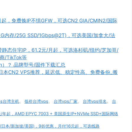
起，免费换IP不惧GFW，可选CN2 GIA/CMIN2/国际
核/1G内存/25G SSD/1Gbps@2T)，可选美国/加拿大/法
带静态住宅IP，61.2元/月起，可选洛杉矶/纽约/芝加哥/
TikTok等
n）？ 品牌型号/固件下载汇总
PS/日本CN2 VPS推荐，延迟低、稳定性高、免费备份_搬
ps台湾主机
、
低价台湾vps
、
台湾vps厂家
、
台湾vps排名
、
台
美元/年起，AMD EPYC 7003 + 美国原生IP+NVMe SSD+国际网络
港/台湾/日本/新加坡/美国)，9折优惠，月付16元起，可选线路