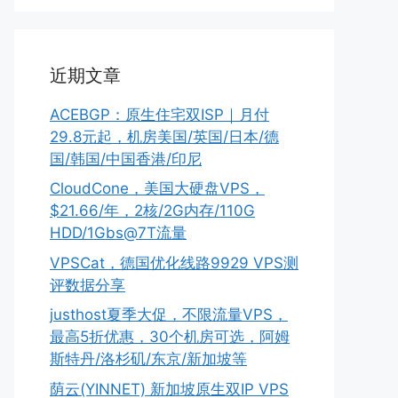
近期文章
ACEBGP：原生住宅双ISP｜月付
29.8元起，机房美国/英国/日本/德
国/韩国/中国香港/印尼
CloudCone，美国大硬盘VPS，
$21.66/年，2核/2G内存/110G
HDD/1Gbs@7T流量
VPSCat，德国优化线路9929 VPS测
评数据分享
justhost夏季大促，不限流量VPS，
最高5折优惠，30个机房可选，阿姆
斯特丹/洛杉矶/东京/新加坡等
荫云(YINNET) 新加坡原生双IP VPS