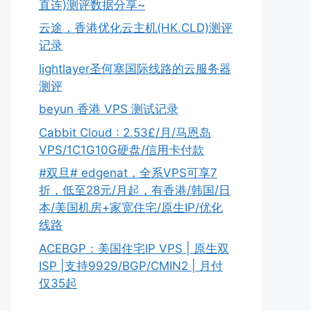
直连)测评数据分享~
云途，香港优化云主机(HK.CLD)测评
记录
lightlayer圣何塞国际线路的云服务器
测评
beyun 香港 VPS 测试记录
Cabbit Cloud : 2.53£/月/马恩岛
VPS/1C1G10G硬盘/信用卡付款
#双旦# edgenat，全系VPS可享7
折，低至28元/月起，有香港/韩国/日
本/美国机房+家宽住宅/原生IP/优化
线路
ACEBGP：美国住宅IP VPS | 原生双
ISP |支持9929/BGP/CMIN2 | 月付
仅35起