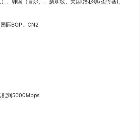
）、韩国（首尔）、新加坡、美国(洛杉矶/圣何塞)、
国际BGP、CN2
配到5000Mbps