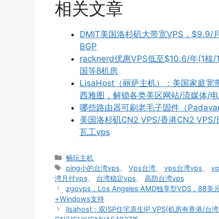
相关文章
DMIT美国洛杉矶大带宽VPS，$9.9/月
BGP
racknerd优惠VPS低至$10.6/年(1
国等8机房
LisaHost（丽萨主机）：美国家庭宽
西雅图，解锁各类美区网站/流媒体/电商/
哪些路由器可刷老毛子固件（Padava
美国洛杉矶CN2 VPS/香港CN2 V
瓦工vps
分
畅玩主机
类
标
ping小的台湾vps
、
Vps台湾
、
vps台湾vps
、
v
签
湾月付vps
、
台湾稳定vps
、
高防台湾vps
zgovps，Los Angeles AMD独享型VDS，88
+Windows支持
lisahost：双ISP住宅原生IP VPS(机房有香