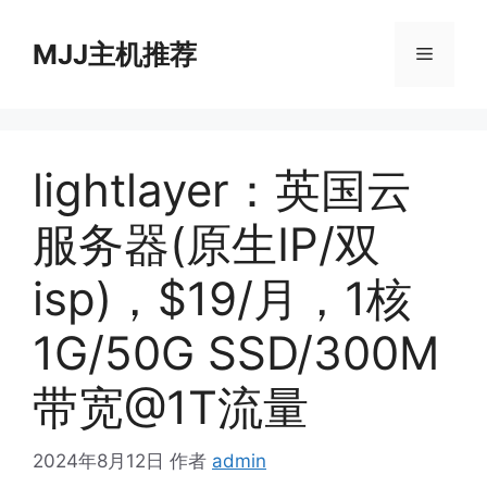
跳
至
MJJ主机推荐
菜
内
容
单
lightlayer：英国云
服务器(原生IP/双
isp)，$19/月，1核
1G/50G SSD/300M
带宽@1T流量
2024年8月12日
作者
admin