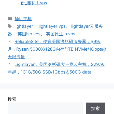
份_搬瓦工vps
分
畅玩主机
类
标
lightlayer
、
lightlayer vps
、
lightlayer云服务
签
器
、
英国isp vps
、
英国原生ip vps
ReliableSite：便宜美国洛杉矶服务器，$99/
月，Ryzen 5600X/128G内存/1TB NVMe/1Gbps@
无限流量
Lightlayer：美国洛杉矶大带宽云主机，$29.9/
年起，1C1G/50G SSD/1Gbps@500G data
搜索
搜索