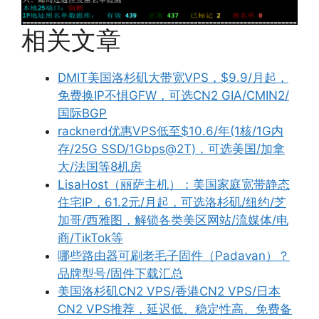
相关文章
DMIT美国洛杉矶大带宽VPS，$9.9/月起，
免费换IP不惧GFW，可选CN2 GIA/CMIN2/
国际BGP
racknerd优惠VPS低至$10.6/年(1核/1G内
存/25G SSD/1Gbps@2T)，可选美国/加拿
大/法国等8机房
LisaHost（丽萨主机）：美国家庭宽带静态
住宅IP，61.2元/月起，可选洛杉矶/纽约/芝
加哥/西雅图，解锁各类美区网站/流媒体/电
商/TikTok等
哪些路由器可刷老毛子固件（Padavan）？
品牌型号/固件下载汇总
美国洛杉矶CN2 VPS/香港CN2 VPS/日本
CN2 VPS推荐，延迟低、稳定性高、免费备