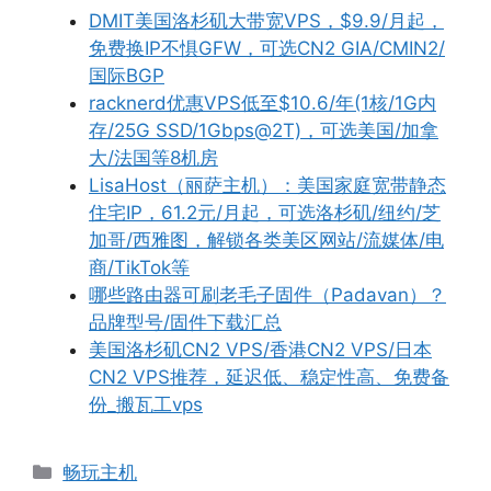
DMIT美国洛杉矶大带宽VPS，$9.9/月起，
免费换IP不惧GFW，可选CN2 GIA/CMIN2/
国际BGP
racknerd优惠VPS低至$10.6/年(1核/1G内
存/25G SSD/1Gbps@2T)，可选美国/加拿
大/法国等8机房
LisaHost（丽萨主机）：美国家庭宽带静态
住宅IP，61.2元/月起，可选洛杉矶/纽约/芝
加哥/西雅图，解锁各类美区网站/流媒体/电
商/TikTok等
哪些路由器可刷老毛子固件（Padavan）？
品牌型号/固件下载汇总
美国洛杉矶CN2 VPS/香港CN2 VPS/日本
CN2 VPS推荐，延迟低、稳定性高、免费备
份_搬瓦工vps
分
畅玩主机