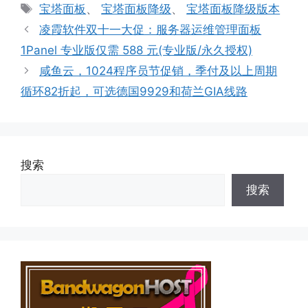
类
标
宝塔面板
、
宝塔面板降级
、
宝塔面板降级版本
签
凌霞软件双十一大促：服务器运维管理面板
1Panel 专业版仅需 588 元(专业版/永久授权)
咸鱼云，1024程序员节促销，季付及以上周期
循环82折起，可选德国9929和荷兰GIA线路
搜索
搜索