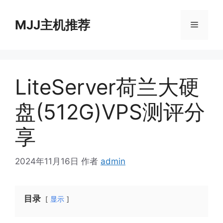
跳
至
MJJ主机推荐
菜
内
容
单
LiteServer荷兰大硬
盘(512G)VPS测评分
享
2024年11月16日
作者
admin
目录
显示