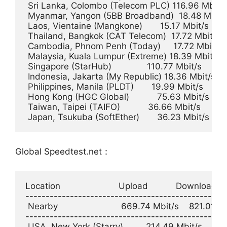
 Sri Lanka, Colombo (Telecom PLC) 116.96 Mbit/s 
 Myanmar, Yangon (5BB Broadband)  18.48 Mbit/s 
 Laos, Vientaine (Mangkone)       15.17 Mbit/s     8
 Thailand, Bangkok (CAT Telecom)  17.72 Mbit/s   
 Cambodia, Phnom Penh (Today)     17.72 Mbit/s   
 Malaysia, Kuala Lumpur (Extreme) 18.39 Mbit/s     
 Singapore (StarHub)              110.77 Mbit/s    11
 Indonesia, Jakarta (My Republic) 18.36 Mbit/s     
 Philippines, Manila (PLDT)       19.99 Mbit/s     4
 Hong Kong (HGC Global)           75.63 Mbit/s    
 Taiwan, Taipei (TAIFO)           36.66 Mbit/s     8
Global Speedtest.net：
Location                       Upload           Download     
--------------------------------------------------
 Nearby                         669.74 Mbit/s    821.01 
--------------------------------------------------
 USA, New York (Starry)         214.49 Mbit/s    19