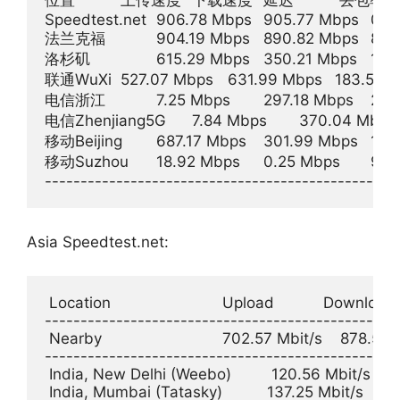
位置		 上传速度	 下载速度	 延迟	  丢包率

Speedtest.net	 906.78 Mbps	 905.77 Mbps	 0.31	  0.0%

法兰克福	         904.19 Mbps	 890.82 Mbps	 8.37	  0.0%

洛杉矶		 615.29 Mbps	 350.21 Mbps	 150.80	  0.0%

联通WuXi	 527.07 Mbps	 631.99 Mbps	 183.50	  2.9%

电信浙江	         7.25 Mbps	 297.18 Mbps	 227.71	  NULL

电信Zhenjiang5G	 7.84 Mbps	 370.04 Mbps	 259.44	  NULL

移动Beijing	 687.17 Mbps	 301.99 Mbps	 145.28	  0.0%

移动Suzhou	 18.92 Mbps	 0.25 Mbps	 983.06	  23.1%

Asia Speedtest.net:
 Location                         Upload           Download  
--------------------------------------------------
 Nearby                           702.57 Mbit/s    878.5
--------------------------------------------------
 India, New Delhi (Weebo)         120.56 Mbit/s    
 India, Mumbai (Tatasky)          137.25 Mbit/s    8