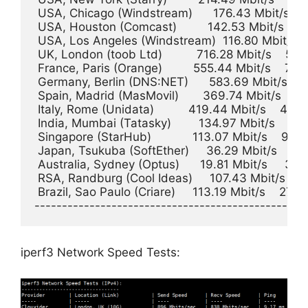
 USA, Chicago (Windstream)      176.43 Mbit/s    
 USA, Houston (Comcast)         142.53 Mbit/s    1
 USA, Los Angeles (Windstream)  116.80 Mbit/s   
 UK, London (toob Ltd)          716.28 Mbit/s    587
 France, Paris (Orange)         555.44 Mbit/s    73
 Germany, Berlin (DNS:NET)      583.69 Mbit/s    
 Spain, Madrid (MasMovil)       369.74 Mbit/s    3
 Italy, Rome (Unidata)          419.44 Mbit/s    414
 India, Mumbai (Tatasky)        134.97 Mbit/s    10
 Singapore (StarHub)            113.07 Mbit/s    98.
 Japan, Tsukuba (SoftEther)     36.29 Mbit/s     6
 Australia, Sydney (Optus)      19.81 Mbit/s     36
 RSA, Randburg (Cool Ideas)     107.43 Mbit/s    1
 Brazil, Sao Paulo (Criare)     113.19 Mbit/s    275
iperf3 Network Speed Tests: