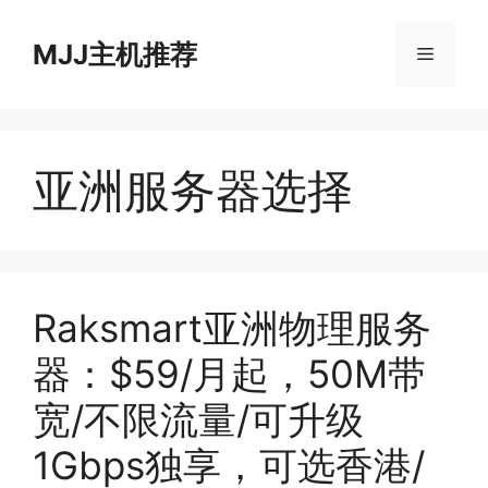
跳
至
MJJ主机推荐
菜
内
容
单
亚洲服务器选择
Raksmart亚洲物理服务
器：$59/月起，50M带
宽/不限流量/可升级
1Gbps独享，可选香港/