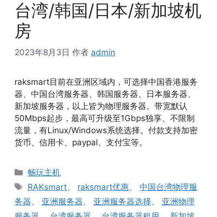
台湾/韩国/日本/新加坡机
房
2023年8月3日
作者
admin
raksmart目前在亚洲区域内，可选择中国香港服务
器、中国台湾服务器、韩国服务器、日本服务器、
新加坡服务器，以上皆为物理服务器。带宽默认
50Mbps起步，最高可升级至1Gbps独享、不限制
流量，有Linux/Windows系统选择。付款支持加密
货币、信用卡、paypal、支付宝等。
分
畅玩主机
类
标
RAKsmart
、
raksmart优惠
、
中国台湾物理服
签
务器
、
亚洲服务器
、
亚洲服务器选择
、
亚洲物理
服务器
、
台湾服务器
、
台湾服务器租用
、
新加坡