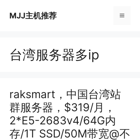
跳
至
MJJ主机推荐
菜
内
容
单
台湾服务器多ip
raksmart，中国台湾站
群服务器，$319/月，
2*E5-2683v4/64G内
存/1T SSD/50M带宽@不