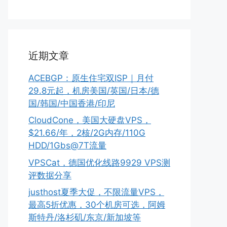
近期文章
ACEBGP：原生住宅双ISP｜月付
29.8元起，机房美国/英国/日本/德
国/韩国/中国香港/印尼
CloudCone，美国大硬盘VPS，
$21.66/年，2核/2G内存/110G
HDD/1Gbs@7T流量
VPSCat，德国优化线路9929 VPS测
评数据分享
justhost夏季大促，不限流量VPS，
最高5折优惠，30个机房可选，阿姆
斯特丹/洛杉矶/东京/新加坡等