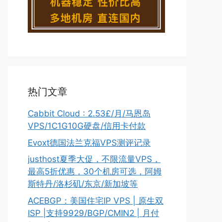
热门文章
Cabbit Cloud : 2.53£/月/马恩岛
VPS/1C1G10G硬盘/信用卡付款
Evoxt德国法兰克福VPS测评记录
justhost夏季大促，不限流量VPS，
最高5折优惠，30个机房可选，阿姆
斯特丹/洛杉矶/东京/新加坡等
ACEBGP：美国住宅IP VPS | 原生双
ISP |支持9929/BGP/CMIN2 | 月付