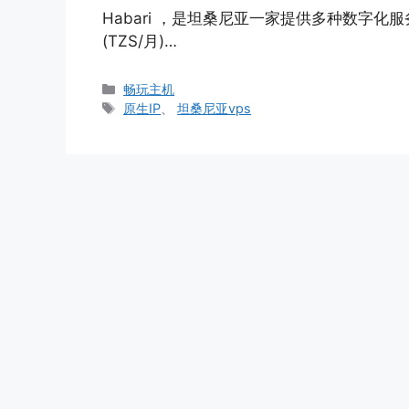
Habari ，是坦桑尼亚一家提供多种数字化
(TZS/月)…
分
畅玩主机
类
标
原生IP
、
坦桑尼亚vps
签