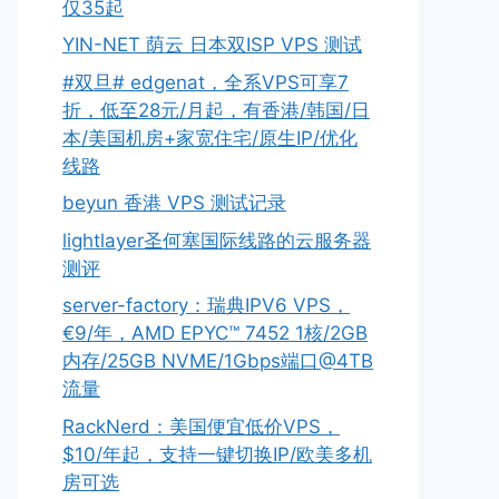
仅35起
YIN-NET 荫云 日本双ISP VPS 测试
#双旦# edgenat，全系VPS可享7
折，低至28元/月起，有香港/韩国/日
本/美国机房+家宽住宅/原生IP/优化
线路
beyun 香港 VPS 测试记录
lightlayer圣何塞国际线路的云服务器
测评
server-factory：瑞典IPV6 VPS，
€9/年，AMD EPYC™ 7452 1核/2GB
内存/25GB NVME/1Gbps端口@4TB
流量
RackNerd：美国便宜低价VPS，
$10/年起，支持一键切换IP/欧美多机
房可选