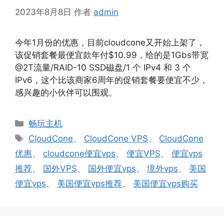
2023年8月8日
作者
admin
今年1月份的优惠，目前cloudcone又开始上架了，
该促销套餐最便宜款年付$10.99，给的是1Gbs带宽
@2T流量/RAID-10 SSD磁盘/1 个 IPv4 和 3 个
IPv6，这个比该商家6周年的促销套餐要便宜不少，
感兴趣的小伙伴可以围观。
分
畅玩主机
类
标
CloudCone
、
CloudCone VPS
、
CloudCone
签
优惠
、
cloudcone便宜vps
、
便宜VPS
、
便宜vps
推荐
、
国外VPS
、
国外便宜vps
、
境外vps
、
美国
便宜vps
、
美国便宜vps推荐
、
美国便宜vps购买