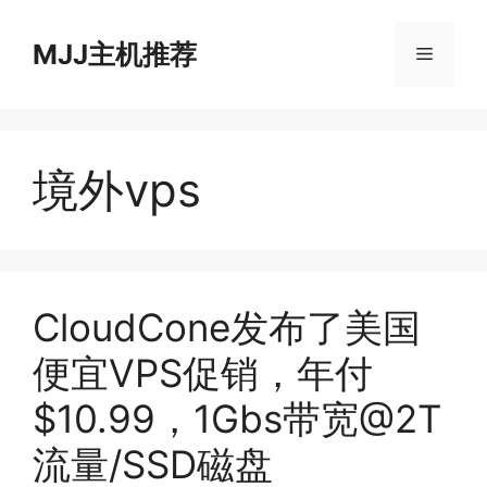
跳
至
MJJ主机推荐
菜
内
容
单
境外vps
CloudCone发布了美国
便宜VPS促销，年付
$10.99，1Gbs带宽@2T
流量/SSD磁盘