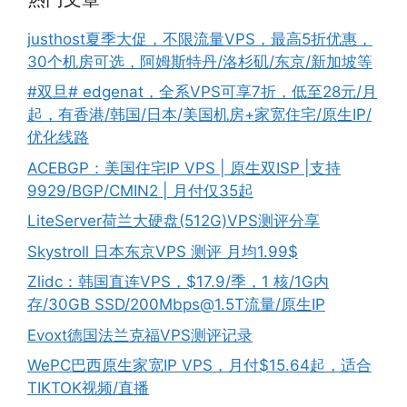
justhost夏季大促，不限流量VPS，最高5折优惠，
30个机房可选，阿姆斯特丹/洛杉矶/东京/新加坡等
#双旦# edgenat，全系VPS可享7折，低至28元/月
起，有香港/韩国/日本/美国机房+家宽住宅/原生IP/
优化线路
ACEBGP：美国住宅IP VPS | 原生双ISP |支持
9929/BGP/CMIN2 | 月付仅35起
LiteServer荷兰大硬盘(512G)VPS测评分享
Skystroll 日本东京VPS 测评 月均1.99$
Zlidc：韩国直连VPS，$17.9/季，1 核/1G内
存/30GB SSD/
200Mbps@1.5T
流量/原生IP
Evoxt德国法兰克福VPS测评记录
WePC巴西原生家宽IP VPS，月付$15.64起，适合
TIKTOK视频/直播