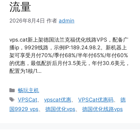
流量
2026年8月4日
作者
admin
vps.cat新上架德国法兰克福优化线路VPS，配备广
播ip，9929线路，示例IP:189.24.98.2。新机器上
架可享受月付70%/季付68%/半年付65%/年付60%
的优惠，最低配折后月付3.5美元，年付30.6美元，
配置为1核/1…
分
畅玩主机
类
标
VPSCat
、
vpscat优惠
、
VPSCat优惠码
、
德
签
国9929 vps
、
德国优化vps
、
德国优化线路vps