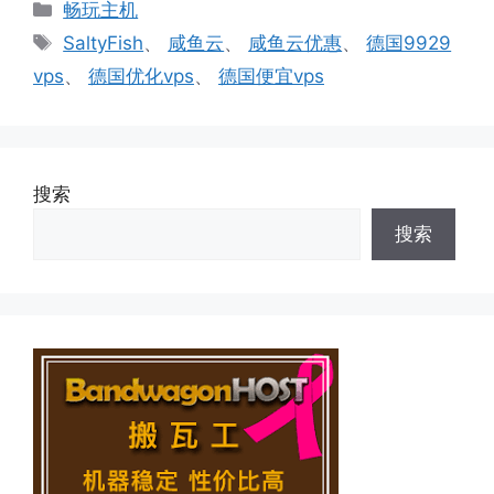
分
畅玩主机
类
标
SaltyFish
、
咸鱼云
、
咸鱼云优惠
、
德国9929
签
vps
、
德国优化vps
、
德国便宜vps
搜索
搜索