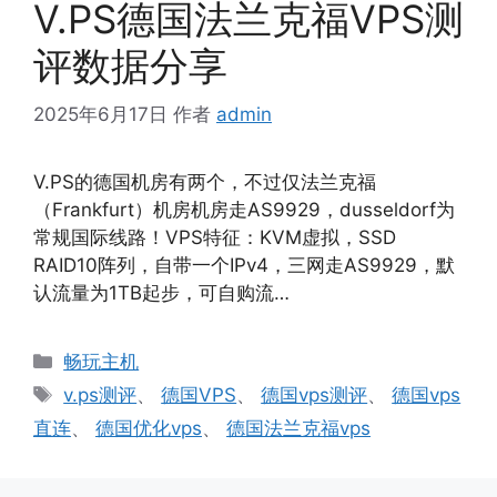
V.PS德国法兰克福VPS测
评数据分享
2025年6月17日
作者
admin
V.PS的德国机房有两个，不过仅法兰克福
（Frankfurt）机房机房走AS9929，dusseldorf为
常规国际线路！VPS特征：KVM虚拟，SSD
RAID10阵列，自带一个IPv4，三网走AS9929，默
认流量为1TB起步，可自购流…
分
畅玩主机
类
标
v.ps测评
、
德国VPS
、
德国vps测评
、
德国vps
签
直连
、
德国优化vps
、
德国法兰克福vps