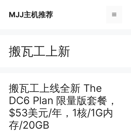
跳
至
MJJ主机推荐
菜
内
容
单
搬瓦工上新
搬瓦工上线全新 The
DC6 Plan 限量版套餐，
$53美元/年，1核/1G内
存/20GB