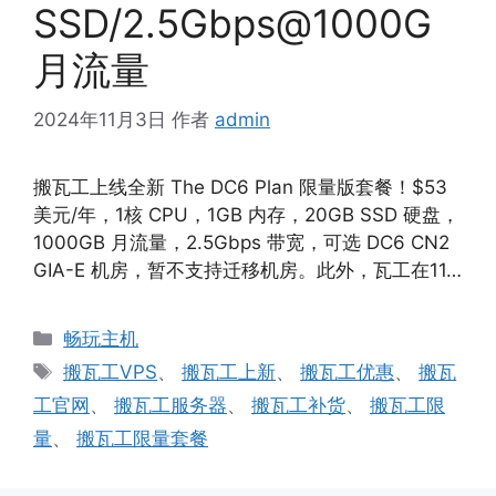
SSD/2.5Gbps@1000G
月流量
2024年11月3日
作者
admin
搬瓦工上线全新 The DC6 Plan 限量版套餐！$53
美元/年，1核 CPU，1GB 内存，20GB SSD 硬盘，
1000GB 月流量，2.5Gbps 带宽，可选 DC6 CN2
GIA-E 机房，暂不支持迁移机房。此外，瓦工在11…
分
畅玩主机
类
标
搬瓦工VPS
、
搬瓦工上新
、
搬瓦工优惠
、
搬瓦
签
工官网
、
搬瓦工服务器
、
搬瓦工补货
、
搬瓦工限
量
、
搬瓦工限量套餐