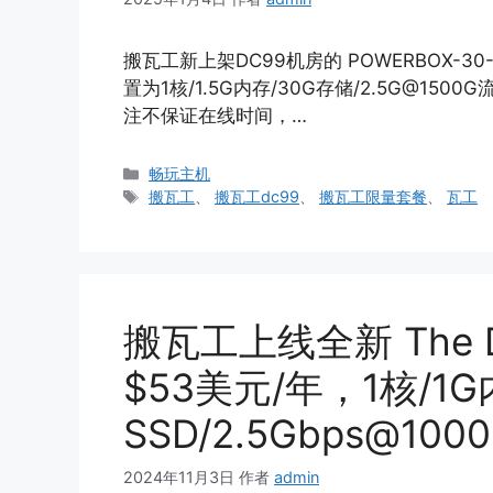
搬瓦工新上架DC99机房的 POWERBOX-30
置为1核/1.5G内存/30G存储/2.5G@15
注不保证在线时间，…
分
畅玩主机
类
标
搬瓦工
、
搬瓦工dc99
、
搬瓦工限量套餐
、
瓦工
签
搬瓦工上线全新 The 
$53美元/年，1核/1G
SSD/2.5Gbps@10
2024年11月3日
作者
admin