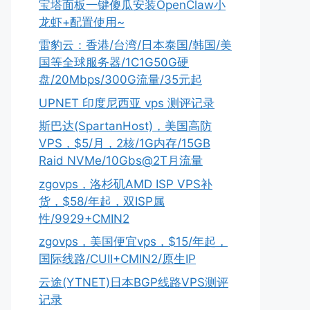
宝塔面板一键傻瓜安装OpenClaw小
龙虾+配置使用~
雷豹云：香港/台湾/日本泰国/韩国/美
国等全球服务器/1C1G50G硬
盘/20Mbps/300G流量/35元起
UPNET 印度尼西亚 vps 测评记录
斯巴达(SpartanHost)，美国高防
VPS，$5/月，2核/1G内存/15GB
Raid NVMe/10Gbs@2T月流量
zgovps，洛杉矶AMD ISP VPS补
货，$58/年起，双ISP属
性/9929+CMIN2
zgovps，美国便宜vps，$15/年起，
国际线路/CUII+CMIN2/原生IP
云途(YTNET)日本BGP线路VPS测评
记录