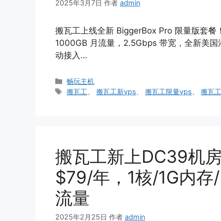
2025年3月7日
作者
admin
搬瓦工上线全新 BiggerBox Pro 限量版套餐
1000GB 月流量，2.5Gbps 带宽，全新美国
动接入…
分
畅玩主机
类
标
搬瓦工
、
搬瓦工新vps
、
搬瓦工限量vps
、
搬瓦
签
搬瓦工新上DC39机房
$79/年，1核/1G内存/
流量
2025年2月25日
作者
admin