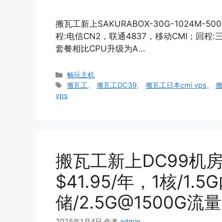
搬瓦工新上SAKURABOX-30G-1024M-
程:电信CN2，联通4837，移动CMI；回程:
套餐相比CPU升级为A…
分
畅玩主机
类
标
搬瓦工
、
搬瓦工DC39
、
搬瓦工日本cmi vps
、
搬
签
vps
搬瓦工新上DC99机房
$41.95/年，1核/1.
储/2.5G@1500G流量
2025年1月4日
作者
admin