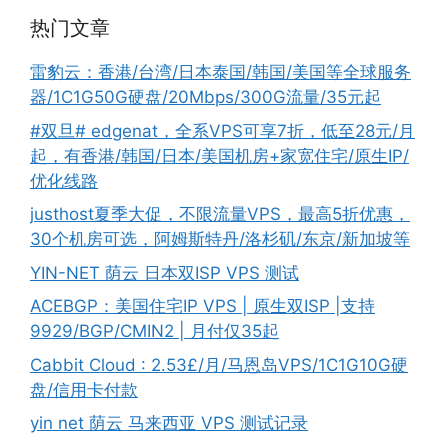
热门文章
雷豹云：香港/台湾/日本泰国/韩国/美国等全球服务
器/1C1G50G硬盘/20Mbps/300G流量/35元起
#双旦# edgenat，全系VPS可享7折，低至28元/月
起，有香港/韩国/日本/美国机房+家宽住宅/原生IP/
优化线路
justhost夏季大促，不限流量VPS，最高5折优惠，
30个机房可选，阿姆斯特丹/洛杉矶/东京/新加坡等
YIN-NET 荫云 日本双ISP VPS 测试
ACEBGP：美国住宅IP VPS | 原生双ISP |支持
9929/BGP/CMIN2 | 月付仅35起
Cabbit Cloud : 2.53£/月/马恩岛VPS/1C1G10G硬
盘/信用卡付款
yin net 荫云 马来西亚 VPS 测试记录