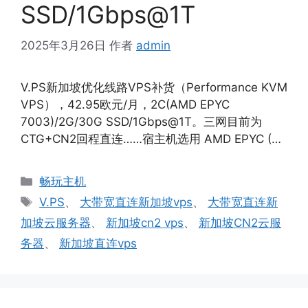
SSD/1Gbps@1T
2025年3月26日
作者
admin
V.PS新加坡优化线路VPS补货（Performance KVM
VPS），42.95欧元/月，2C(AMD EPYC
7003)/2G/30G SSD/1Gbps@1T。三网目前为
CTG+CN2回程直连……宿主机选用 AMD EPYC (…
分
畅玩主机
类
标
V.PS
、
大带宽直连新加坡vps
、
大带宽直连新
签
加坡云服务器
、
新加坡cn2 vps
、
新加坡CN2云服
务器
、
新加坡直连vps