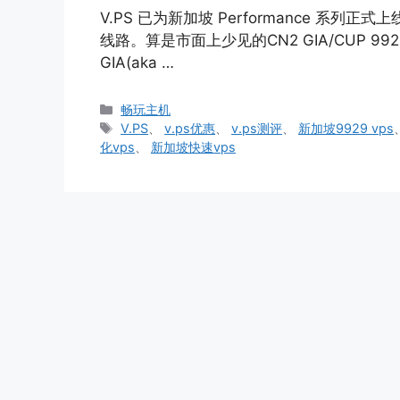
V.PS 已为新加坡 Performance 系列正
线路。算是市面上少见的CN2 GIA/CUP 99
GIA(aka …
分
畅玩主机
类
标
V.PS
、
v.ps优惠
、
v.ps测评
、
新加坡9929 vps
签
化vps
、
新加坡快速vps