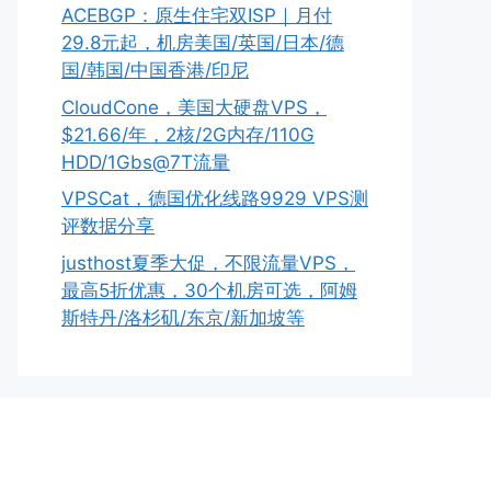
ACEBGP：原生住宅双ISP｜月付
29.8元起，机房美国/英国/日本/德
国/韩国/中国香港/印尼
CloudCone，美国大硬盘VPS，
$21.66/年，2核/2G内存/110G
HDD/1Gbs@7T流量
VPSCat，德国优化线路9929 VPS测
评数据分享
justhost夏季大促，不限流量VPS，
最高5折优惠，30个机房可选，阿姆
斯特丹/洛杉矶/东京/新加坡等