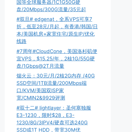
国等全球服务器/1C1G50G硬
盘/20Mbps/300G流量/35元起
#双旦# edgenat，全系VPS可享7
折，低至28元/月起，有香港/韩国/日
本/美国机房+家宽住宅/原生IP/优化
线路
#7周年#CloudCone，美国洛杉矶便
宜VPS，$15.25/年，2核1G/55G硬
盘/1Gbps@2T月流量
烟火云：30元/月/2核2G内存 /40G
SSD空间/1TB流量/200Mbps端
口/KVM/美国双ISP家
宽/CMIN2&9929评测
#双十二# lightlayer：圣何塞独服
E3-1230，限时$28，E3-
1230/8G/3IPV4/硬盘可选240G
SSD或1T HDD，带宽30M优