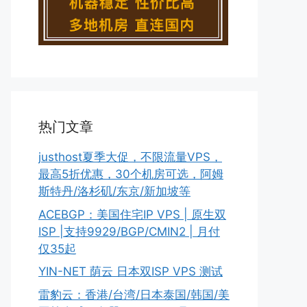
热门文章
justhost夏季大促，不限流量VPS，
最高5折优惠，30个机房可选，阿姆
斯特丹/洛杉矶/东京/新加坡等
ACEBGP：美国住宅IP VPS | 原生双
ISP |支持9929/BGP/CMIN2 | 月付
仅35起
YIN-NET 荫云 日本双ISP VPS 测试
雷豹云：香港/台湾/日本泰国/韩国/美