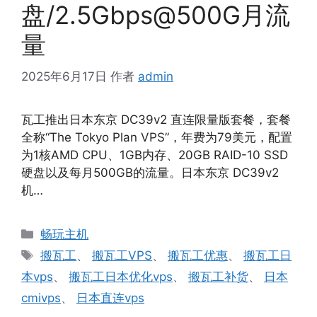
盘/2.5Gbps@500G月流
量
2025年6月17日
作者
admin
瓦工推出日本东京 DC39v2 直连限量版套餐，套餐
全称“The Tokyo Plan VPS”，年费为79美元，配置
为1核AMD CPU、1GB内存、20GB RAID-10 SSD
硬盘以及每月500GB的流量。日本东京 DC39v2
机…
分
畅玩主机
类
标
搬瓦工
、
搬瓦工VPS
、
搬瓦工优惠
、
搬瓦工日
签
本vps
、
搬瓦工日本优化vps
、
搬瓦工补货
、
日本
cmivps
、
日本直连vps