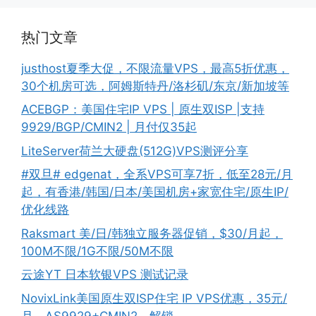
热门文章
justhost夏季大促，不限流量VPS，最高5折优惠，
30个机房可选，阿姆斯特丹/洛杉矶/东京/新加坡等
ACEBGP：美国住宅IP VPS | 原生双ISP |支持
9929/BGP/CMIN2 | 月付仅35起
LiteServer荷兰大硬盘(512G)VPS测评分享
#双旦# edgenat，全系VPS可享7折，低至28元/月
起，有香港/韩国/日本/美国机房+家宽住宅/原生IP/
优化线路
Raksmart 美/日/韩独立服务器促销，$30/月起，
100M不限/1G不限/50M不限
云途YT 日本软银VPS 测试记录
NovixLink美国原生双ISP住宅 IP VPS优惠，35元/
月，AS9929+CMIN2，解锁