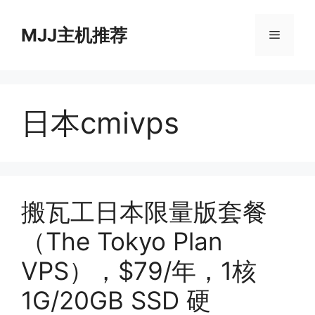
跳
至
MJJ主机推荐
菜
内
容
单
日本cmivps
搬瓦工日本限量版套餐
（The Tokyo Plan
VPS），$79/年，1核
1G/20GB SSD 硬