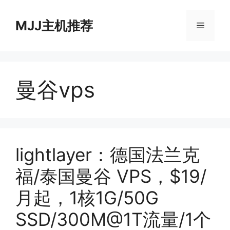
跳
至
MJJ主机推荐
菜
内
容
单
曼谷vps
lightlayer：德国法兰克
福/泰国曼谷 VPS，$19/
月起，1核1G/50G
SSD/300M@1T流量/1个