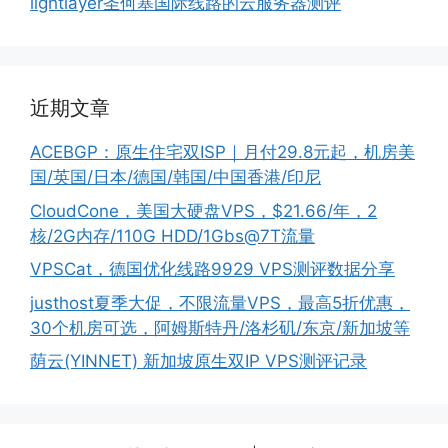
lightlayer圣何塞国际线路的云服务器测评
近期文章
ACEBGP：原生住宅双ISP｜月付29.8元起，机房美
国/英国/日本/德国/韩国/中国香港/印尼
CloudCone，美国大硬盘VPS，$21.66/年，2
核/2G内存/110G HDD/1Gbs@7T流量
VPSCat，德国优化线路9929 VPS测评数据分享
justhost夏季大促，不限流量VPS，最高5折优惠，
30个机房可选，阿姆斯特丹/洛杉矶/东京/新加坡等
荫云(YINNET) 新加坡原生双IP VPS测评记录