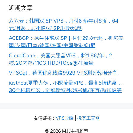
近期文章
六六云：韩国双ISP VPS，月付8折/年付6折，64
元/月起，原生IP/双ISP/国际线路
ACEBGP：原生住宅双ISP｜月付29.8元起，机房美
国/英国/日本/德国/韩国/中国香港/印尼
CloudCone，美国大硬盘VPS，$21.66/年，2
核/2G内存/110G HDD/1Gbs@7T流量
VPSCat，德国优化线路9929 VPS测评数据分享
justhost夏季大促，不限流量VPS，最高5折优惠，
30个机房可选，阿姆斯特丹/洛杉矶/东京/新加坡等
友情链接：
VPS攻略
|
搬瓦工官网
© 2026 MJJ主机推荐