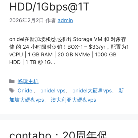
HDD/1Gbps@1T
2026年2月2日
作者
admin
onidel在新加坡和悉尼推出 Storage VM 和 对象存
储 的 24 小时限时促销！BOX-1 – $33/yr，配置为1
vCPU | 1 GB RAM | 20 GB NVMe | 1000 GB
HDD | 1 TB @ 1G…
分
畅玩主机
类
标
Onidel
、
onidel vps
、
onidel大硬盘vps
、
新
签
加坡大硬盘vps
、
澳大利亚大硬盘vps
contabo：20周年促