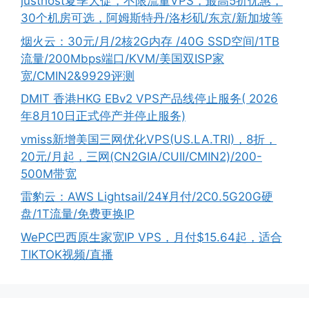
justhost夏季大促，不限流量VPS，最高5折优惠，
30个机房可选，阿姆斯特丹/洛杉矶/东京/新加坡等
烟火云：30元/月/2核2G内存 /40G SSD空间/1TB
流量/200Mbps端口/KVM/美国双ISP家
宽/CMIN2&9929评测
DMIT 香港HKG EBv2 VPS产品线停止服务( 2026
年8月10日正式停产并停止服务)
vmiss新增美国三网优化VPS(US.LA.TRI)，8折，
20元/月起，三网(CN2GIA/CUII/CMIN2)/200-
500M带宽
雷豹云：AWS Lightsail/24¥月付/2C0.5G20G硬
盘/1T流量/免费更换IP
WePC巴西原生家宽IP VPS，月付$15.64起，适合
TIKTOK视频/直播