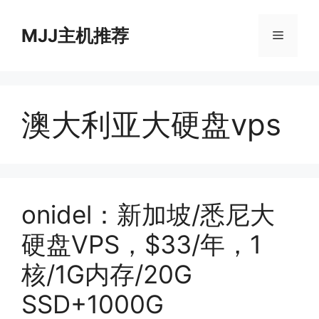
跳
至
MJJ主机推荐
菜
内
容
单
澳大利亚大硬盘vps
onidel：新加坡/悉尼大
硬盘VPS，$33/年，1
核/1G内存/20G
SSD+1000G