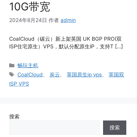
10G带宽
2024年8月24日
作者
admin
CoalCloud（碳云）新上架英国 UK BGP PRO(双
ISP住宅原生）VPS，默认分配原生IP，支持T […]
分
畅玩主机
类
标
CoalCloud
、
炭云
、
英国原生ip vps
、
英国双
签
ISP VPS
搜索
搜索