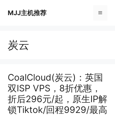
跳
至
MJJ主机推荐
菜
内
容
单
炭云
CoalCloud(炭云)：英国
双ISP VPS，8折优惠，
折后296元/起，原生IP解
锁Tiktok/回程9929/最高