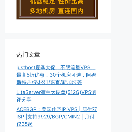
热门文章
justhost夏季大促，不限流量VPS，
最高5折优惠，30个机房可选，阿姆
斯特丹/洛杉矶/东京/新加坡等
LiteServer荷兰大硬盘(512G)VPS测
评分享
ACEBGP：美国住宅IP VPS | 原生双
ISP |支持9929/BGP/CMIN2 | 月付
仅35起