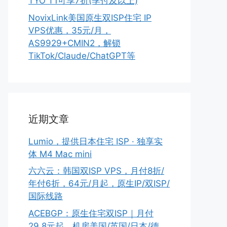
TYO T1可享7折(季付及以上)
NovixLink美国原生双ISP住宅 IP
VPS优惠，35元/月，
AS9929+CMIN2，解锁
TikTok/Claude/ChatGPT等
近期文章
Lumio，提供日本住宅 ISP · 独享实
体 M4 Mac mini
六六云：韩国双ISP VPS，月付8折/
年付6折，64元/月起，原生IP/双ISP/
国际线路
ACEBGP：原生住宅双ISP｜月付
29.8元起，机房美国/英国/日本/德