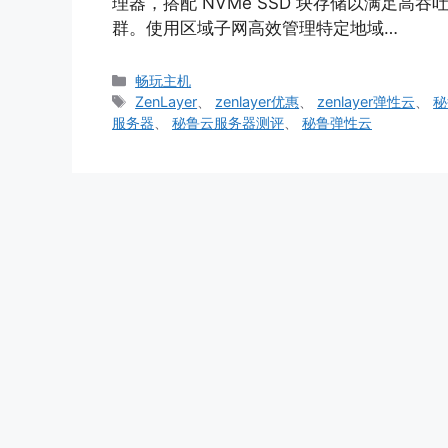
理器，搭配 NVMe SSD 块存储以满足高
群。使用区域子网高效管理特定地域…
分
畅玩主机
类
标
ZenLayer
、
zenlayer优惠
、
zenlayer弹性云
、
秘
签
服务器
、
秘鲁云服务器测评
、
秘鲁弹性云