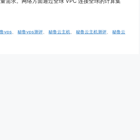
吞吐量需求。网络方面通过全球 VPC 连接全球的计算集
鲁vps
、
秘鲁vps测评
、
秘鲁云主机
、
秘鲁云主机测评
、
秘鲁云