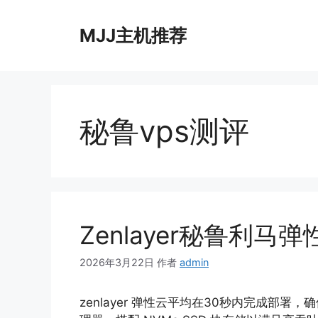
跳
至
MJJ主机推荐
内
容
秘鲁vps测评
Zenlayer秘鲁利马
2026年3月22日
作者
admin
zenlayer 弹性云平均在30秒内完成部署，确