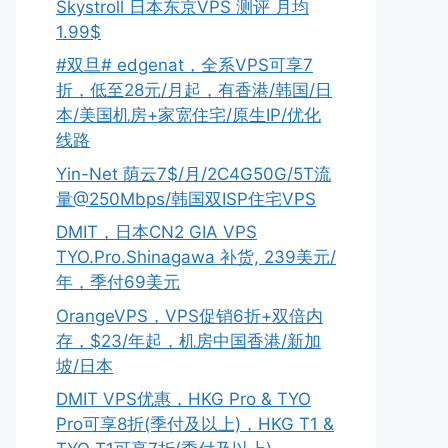
Skystroll 日本东京VPS 测评 月均
1.99$
#双旦# edgenat，全系VPS可享7
折，低至28元/月起，有香港/韩国/日
本/美国机房+家宽住宅/原生IP/优化
线路
Yin-Net 荫云7$/月/2C4G50G/5T流
量@250Mbps/韩国双ISP住宅VPS
DMIT，日本CN2 GIA VPS
TYO.Pro.Shinagawa 补货, 239美元/
年，季付69美元
OrangeVPS，VPS促销6折+双倍内
存，$23/年起，机房中国香港/新加
坡/日本
DMIT VPS优惠，HKG Pro & TYO
Pro可享8折(季付及以上)，HKG T1 &