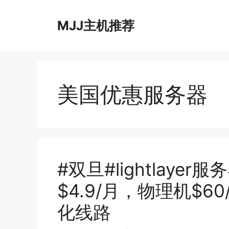
跳
至
MJJ主机推荐
内
容
美国优惠服务器
#双旦#lightlay
$4.9/月，物理机$
化线路