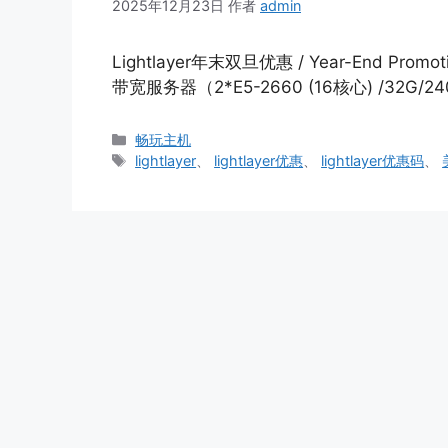
2025年12月23日
作者
admin
Lightlayer年末双旦优惠 / Year-End Pro
带宽服务器（2*E5-2660 (16核心) /32G/240
分
畅玩主机
类
标
lightlayer
、
lightlayer优惠
、
lightlayer优惠码
、
签