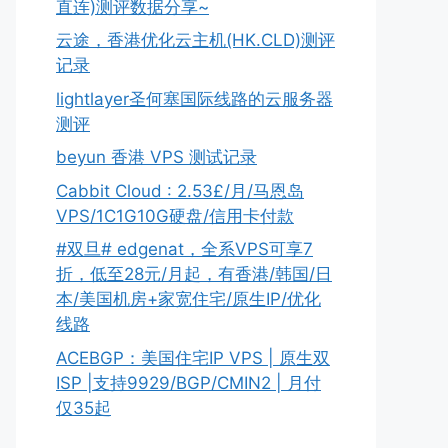
直连)测评数据分享~
云途，香港优化云主机(HK.CLD)测评
记录
lightlayer圣何塞国际线路的云服务器
测评
beyun 香港 VPS 测试记录
Cabbit Cloud : 2.53£/月/马恩岛
VPS/1C1G10G硬盘/信用卡付款
#双旦# edgenat，全系VPS可享7
折，低至28元/月起，有香港/韩国/日
本/美国机房+家宽住宅/原生IP/优化
线路
ACEBGP：美国住宅IP VPS | 原生双
ISP |支持9929/BGP/CMIN2 | 月付
仅35起