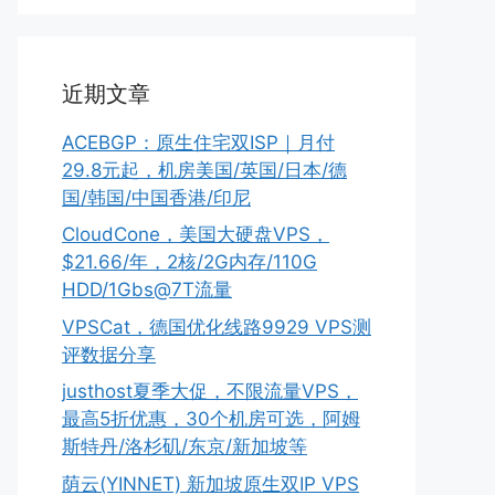
近期文章
ACEBGP：原生住宅双ISP｜月付
29.8元起，机房美国/英国/日本/德
国/韩国/中国香港/印尼
CloudCone，美国大硬盘VPS，
$21.66/年，2核/2G内存/110G
HDD/1Gbs@7T流量
VPSCat，德国优化线路9929 VPS测
评数据分享
justhost夏季大促，不限流量VPS，
最高5折优惠，30个机房可选，阿姆
斯特丹/洛杉矶/东京/新加坡等
荫云(YINNET) 新加坡原生双IP VPS