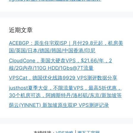
近期文章
ACEBGP：原生住宅双ISP｜月付29.8元起，机房美
国/英国/日本/德国/韩国/中国香港/印尼
CloudCone，美国大硬盘VPS，$21.66/年，2
核/2G内存/110G HDD/1Gbs@7T流量
VPSCat，德国优化线路9929 VPS测评数据分享
justhost夏季大促，不限流量VPS，最高5折优惠，
30个机房可选，阿姆斯特丹/洛杉矶/东京/新加坡等
荫云(YINNET) 新加坡原生双IP VPS测评记录
友情链接：
VPS攻略
|
搬瓦工官网