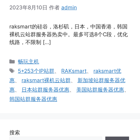
2023年8月10日
作者
admin
raksmart的硅谷，洛杉矶，日本，中国香港，韩国
裸机云站群服务器热卖中。最多可选8个C段，优化
线路，不限制 […]
分
畅玩主机
类
标
5+253个IP站群
、
RAKsmart
、
raksmart优
签
惠
、
raksmart裸机云站群
、
新加坡站群服务器优
惠
、
日本站群服务器优惠
、
美国站群服务器优惠
、
韩国站群服务器优惠
搜索