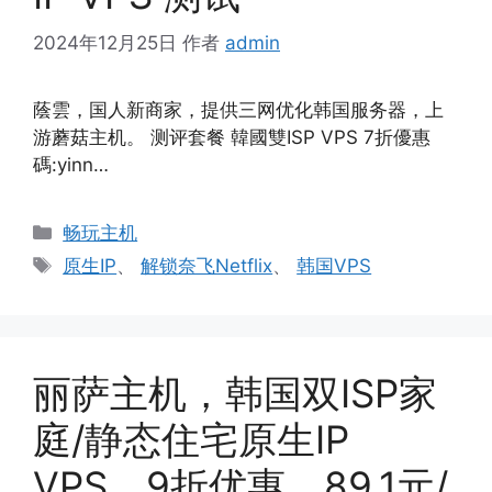
2024年12月25日
作者
admin
蔭雲，国人新商家，提供三网优化韩国服务器，上
游蘑菇主机。 测评套餐 韓國雙ISP VPS 7折優惠
碼:yinn…
分
畅玩主机
类
标
原生IP
、
解锁奈飞Netflix
、
韩国VPS
签
丽萨主机，韩国双ISP家
庭/静态住宅原生IP
VPS，9折优惠，89.1元/