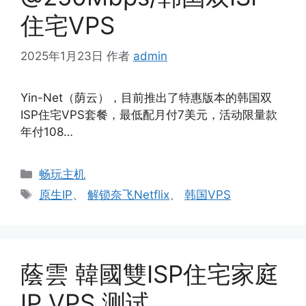
住宅VPS
2025年1月23日
作者
admin
Yin-Net（荫云），目前推出了特惠版本的韩国双
ISP住宅VPS套餐，最低配月付7美元，活动限量款
年付108…
分
畅玩主机
类
标
原生IP
、
解锁奈飞Netflix
、
韩国VPS
签
蔭雲 韓國雙ISP住宅家庭
IP VPS 测试