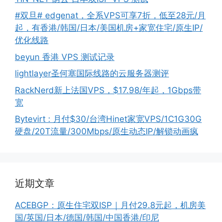
#双旦# edgenat，全系VPS可享7折，低至28元/月
起，有香港/韩国/日本/美国机房+家宽住宅/原生IP/
优化线路
beyun 香港 VPS 测试记录
lightlayer圣何塞国际线路的云服务器测评
RackNerd新上法国VPS，$17.98/年起，1Gbps带
宽
Bytevirt : 月付$30/台湾Hinet家宽VPS/1C1G30G
硬盘/20T流量/300Mbps/原生动态IP/解锁动画疯
近期文章
ACEBGP：原生住宅双ISP｜月付29.8元起，机房美
国/英国/日本/德国/韩国/中国香港/印尼