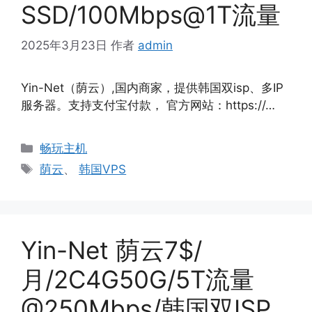
SSD/100Mbps@1T流量
2025年3月23日
作者
admin
Yin-Net（荫云）,国内商家，提供韩国双isp、多IP
服务器。支持支付宝付款， 官方网站：https://…
分
畅玩主机
类
标
荫云
、
韩国VPS
签
Yin-Net 荫云7$/
月/2C4G50G/5T流量
@250Mbps/韩国双ISP