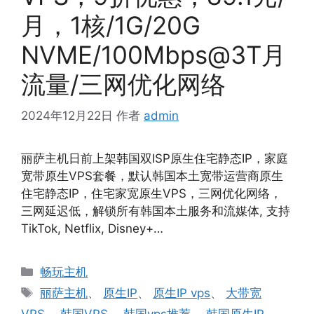
月，1核/1G/20G
NVME/100Mbps@3T月
流量/三网优化网络
2024年12月22日
作者
admin
丽萨主机日前上架韩国双ISP原生住宅静态IP，家庭
宽带原生VPS套餐，默认韩国本土宽带运营商原生
住宅静态IP，住宅家宽原生VPS，三网优化网络，
三网延迟低，解锁所有韩国本土服务和流媒体, 支持
TikTok, Netflix, Disney+…
分
畅玩主机
类
标
丽萨主机
、
原生IP
、
原生IP vps
、
大带宽
签
VPS
、
韩国VPS
、
韩国vps推荐
、
韩国原生IP