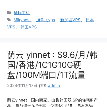
分
畅玩主机
类
标
Mikyhost
、
加拿大vps
、
新加坡VPS
、
日本
签
VPS
、
韩国VPS
荫云 yinnet : $9.6/月/韩
国/香港/1C1G10G硬
盘/100M端口/1T流量
2024年11月17日
作者
admin
荫云yinnet，国内商家。出售韩国双ISP的住宅IP产
品，目前活动8折优惠，仅需$9.6/月，另有香港