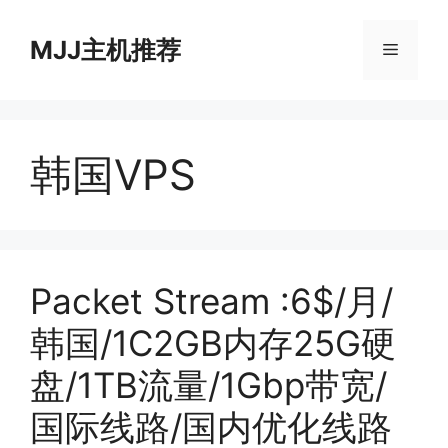
跳
至
MJJ主机推荐
菜
内
容
单
韩国VPS
Packet Stream :6$/月/
韩国/1C2GB内存25G硬
盘/1TB流量/1Gbp带宽/
国际线路/国内优化线路