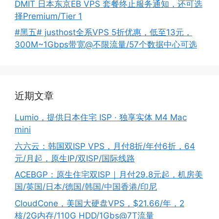
DMIT 日本东京EB VPS 套餐终止服务通知，还可选
择Premium/Tier 1
#黑五# justhost全系VPS 5折优惠，低至13元，
300M~1Gbps带宽@不限流量/57个数据中心可选
近期文章
Lumio，提供日本住宅 ISP · 独享实体 M4 Mac
mini
六六云：韩国双ISP VPS，月付8折/年付6折，64
元/月起，原生IP/双ISP/国际线路
ACEBGP：原生住宅双ISP｜月付29.8元起，机房美
国/英国/日本/德国/韩国/中国香港/印尼
CloudCone，美国大硬盘VPS，$21.66/年，2
核/2G内存/110G HDD/1Gbs@7T流量