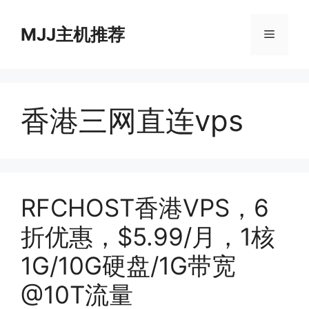
跳
至
MJJ主机推荐
菜
内
容
单
香港三网直连vps
RFCHOST香港VPS，6
折优惠，$5.99/月，1核
1G/10G硬盘/1G带宽
@10T流量