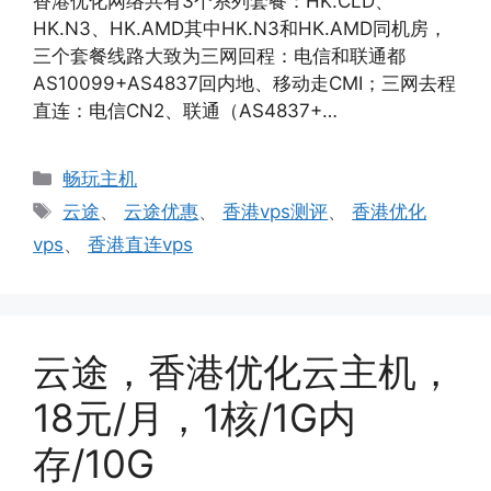
香港优化网络共有3个系列套餐：HK.CLD、
HK.N3、HK.AMD其中HK.N3和HK.AMD同机房，
三个套餐线路大致为三网回程：电信和联通都
AS10099+AS4837回内地、移动走CMI；三网去程
直连：电信CN2、联通（AS4837+…
分
畅玩主机
类
标
云途
、
云途优惠
、
香港vps测评
、
香港优化
签
vps
、
香港直连vps
云途，香港优化云主机，
18元/月，1核/1G内
存/10G