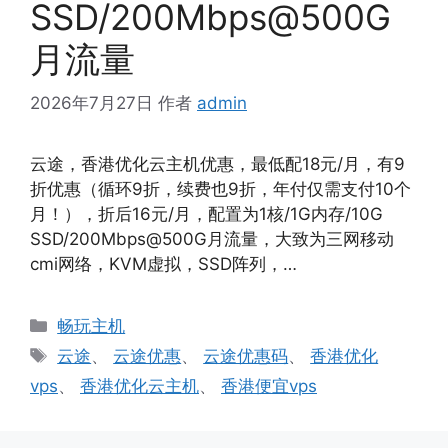
SSD/200Mbps@500G
月流量
2026年7月27日
作者
admin
云途，香港优化云主机优惠，最低配18元/月，有9
折优惠（循环9折，续费也9折，年付仅需支付10个
月！），折后16元/月，配置为1核/1G内存/10G
SSD/200Mbps@500G月流量，大致为三网移动
cmi网络，KVM虚拟，SSD阵列，…
分
畅玩主机
类
标
云途
、
云途优惠
、
云途优惠码
、
香港优化
签
vps
、
香港优化云主机
、
香港便宜vps