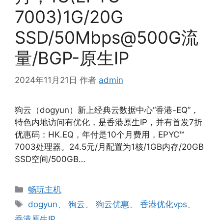
7003)1G/20G
SSD/50Mbps@500G流
量/BGP-原生IP
2024年11月21日
作者
admin
狗云（dogyun）新上经典云数据中心“香港-EQ”，
特色内地访问有优化，是香港原生IP，并有首发7折
优惠码：HK.EQ，年付是10个月费用，EPYC™
7003处理器。24.5元/月配置为1核/1GB内存/20GB
SSD空间/500GB…
分
畅玩主机
类
标
dogyun
、
狗云
、
狗云优惠
、
香港优化vps
、
签
香港原生IP