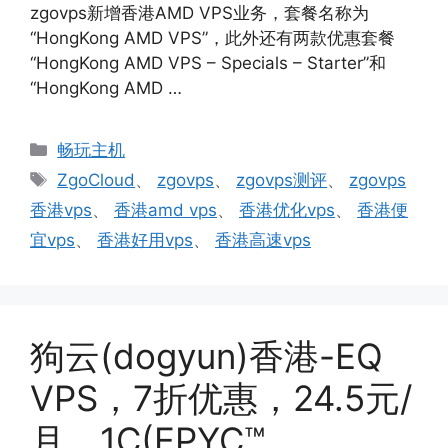
zgovps新增香港AMD VPS业务，套餐名称为
“HongKong AMD VPS”，此外还有两款优惠套餐
“HongKong AMD VPS – Specials – Starter”和
“HongKong AMD …
分
畅玩主机
类
标
ZgoCloud
、
zgovps
、
zgovps测评
、
zgovps
签
香港vps
、
香港amd vps
、
香港优化vps
、
香港便
宜vps
、
香港好用vps
、
香港高速vps
狗云(dogyun)香港-EQ
VPS，7折优惠，24.5元/
月，1C(EPYC™