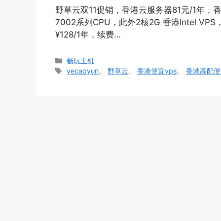
野草云双11促销，香港云服务器81元/1年，
7002系列CPU，此外2核2G 香港Intel VPS
¥128/1年，续费…
分
畅玩主机
类
标
yecaoyun
、
野草云
、
香港便宜vps
、
香港高配便
签