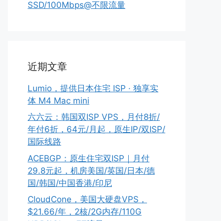
SSD/100Mbps@不限流量
近期文章
Lumio，提供日本住宅 ISP · 独享实
体 M4 Mac mini
六六云：韩国双ISP VPS，月付8折/
年付6折，64元/月起，原生IP/双ISP/
国际线路
ACEBGP：原生住宅双ISP｜月付
29.8元起，机房美国/英国/日本/德
国/韩国/中国香港/印尼
CloudCone，美国大硬盘VPS，
$21.66/年，2核/2G内存/110G