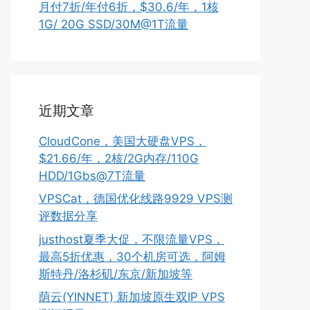
月付7折/年付6折，$30.6/年，1核
1G/ 20G SSD/30M@1T流量
近期文章
CloudCone，美国大硬盘VPS，
$21.66/年，2核/2G内存/110G
HDD/1Gbs@7T流量
VPSCat，德国优化线路9929 VPS测
评数据分享
justhost夏季大促，不限流量VPS，
最高5折优惠，30个机房可选，阿姆
斯特丹/洛杉矶/东京/新加坡等
荫云(YINNET) 新加坡原生双IP VPS