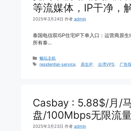
等流媒体，IP干净，
2025年3月24日
作者
admin
泰国电信双ISP住宅IP下单入口：运营商原生I
所有泰…
分
畅玩主机
类
标
residential-service
、
原生IP
、
台湾VPS
、
广告
签
Casbay : 5.88$/
盘/100Mbps无限流
2025年3月23日
作者
admin