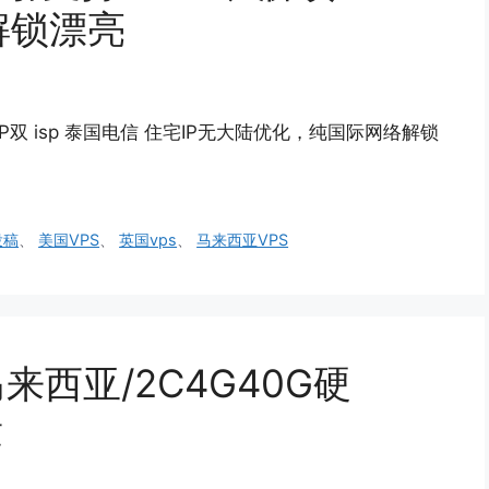
解锁漂亮
P双 isp 泰国电信 住宅IP无大陆优化，纯国际网络解锁
投稿
、
美国VPS
、
英国vps
、
马来西亚VPS
月/马来西亚/2C4G40G硬
量