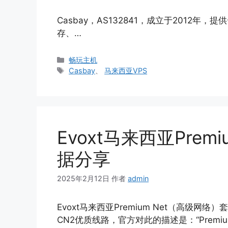
Casbay，AS132841，成⽴于2012年
存、…
分
畅玩主机
类
标
Casbay
、
马来西亚VPS
签
Evoxt马来西亚Premi
据分享
2025年2月12日
作者
admin
Evoxt马来西亚Premium Net（高级
CN2优质线路，官方对此的描述是：“Premium netwo