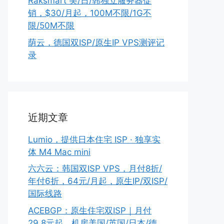
Raksmart 美/日/韩独立服务器促
销，$30/月起，100M不限/1G不
限/50M不限
荫云，德国双ISP/原生IP VPS测评记
录
近期文章
Lumio，提供日本住宅 ISP · 独享实
体 M4 Mac mini
六六云：韩国双ISP VPS，月付8折/
年付6折，64元/月起，原生IP/双ISP/
国际线路
ACEBGP：原生住宅双ISP｜月付
29.8元起，机房美国/英国/日本/德