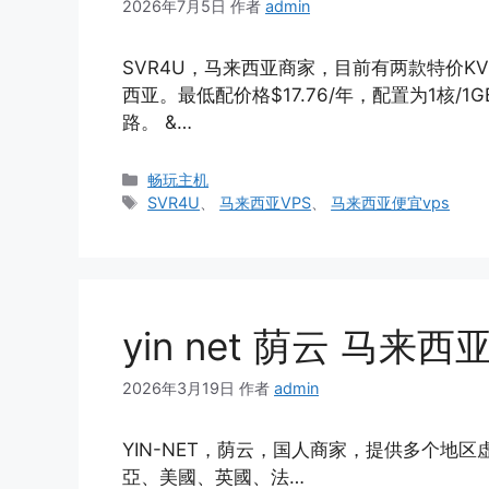
2026年7月5日
作者
admin
SVR4U，马来西亚商家，目前有两款特价KVM VP
西亚。最低配价格$17.76/年，配置为1核/1GB
路。 &…
分
畅玩主机
类
标
SVR4U
、
马来西亚VPS
、
马来西亚便宜vps
签
yin net 荫云 马来西
2026年3月19日
作者
admin
YIN-NET，荫云，国人商家，提供多个地
亞、美國、英國、法…