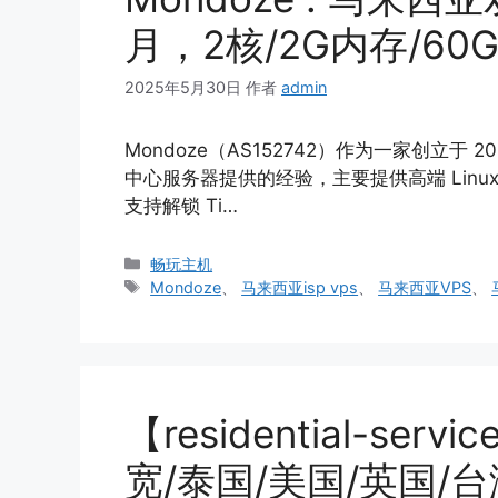
月，2核/2G内存/60
2025年5月30日
作者
admin
Mondoze（AS152742）作为一家创立于 
中心服务器提供的经验，主要提供高端 Linux ID
支持解锁 Ti…
分
畅玩主机
类
标
Mondoze
、
马来西亚isp vps
、
马来西亚VPS
、
签
【residential-ser
宽/泰国/美国/英国/台湾