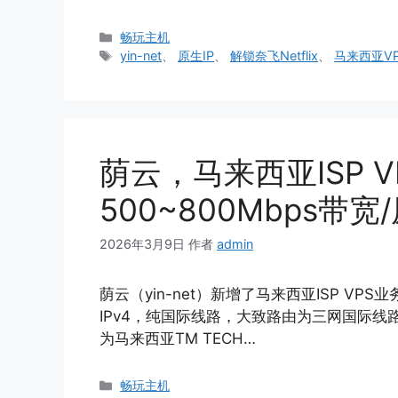
分
畅玩主机
类
标
yin-net
、
原生IP
、
解锁奈飞Netflix
、
马来西亚V
签
荫云，马来西亚ISP V
500~800Mbps带宽
2026年3月9日
作者
admin
荫云（yin-net）新增了马来西亚ISP VPS业
IPv4，纯国际线路，大致路由为三网国际线路
为马来西亚TM TECH…
分
畅玩主机