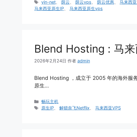
类
标
yin-net
、
荫云
、
荫云vps
、
荫云优惠
、
马来西亚ti
签
马来西亚原生IP
、
马来西亚原生vps
Blend Hosting 
2026年2月24日
作者
admin
Blend Hosting ，成立于 2005 
原生…
分
畅玩主机
类
标
原生IP
、
解锁奈飞Netflix
、
马来西亚VPS
签