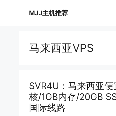
跳
至
MJJ主机推荐
内
容
马来西亚VPS
SVR4U：马来西亚便宜V
核/1GB内存/20GB S
国际线路