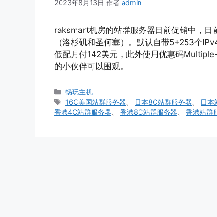
2023年8月13日
作者
admin
raksmart机房的站群服务器目前促销中，
（洛杉矶和圣何塞）。默认自带5+253个I
低配月付142美元，此外使用优惠码Multipl
的小伙伴可以围观。
分
畅玩主机
类
标
16C美国站群服务器
、
日本8C站群服务器
、
日本
签
香港4C站群服务器
、
香港8C站群服务器
、
香港站群