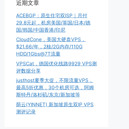
近期文章
ACEBGP：原生住宅双ISP｜月付
29.8元起，机房美国/英国/日本/德
国/韩国/中国香港/印尼
CloudCone，美国大硬盘VPS，
$21.66/年，2核/2G内存/110G
HDD/1Gbs@7T流量
VPSCat，德国优化线路9929 VPS测
评数据分享
justhost夏季大促，不限流量VPS，
最高5折优惠，30个机房可选，阿姆
斯特丹/洛杉矶/东京/新加坡等
荫云(YINNET) 新加坡原生双IP VPS
测评记录