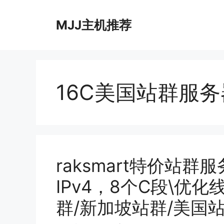
跳
至
MJJ主机推荐
内
容
16C美国站群服务
raksmart特价站群服
IPv4，8个C段\优
群/新加坡站群/美国