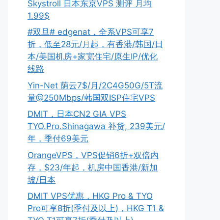
Skystroll 日本东京VPS 测评 月均
1.99$
#双旦# edgenat，全系VPS可享7
折，低至28元/月起，有香港/韩国/日
本/美国机房+家宽住宅/原生IP/优化
线路
Yin-Net 荫云7$/月/2C4G50G/5T流
量@250Mbps/韩国双ISP住宅VPS
DMIT，日本CN2 GIA VPS
TYO.Pro.Shinagawa 补货, 239美元/
年，季付69美元
OrangeVPS，VPS促销6折+双倍内
存，$23/年起，机房中国香港/新加
坡/日本
DMIT VPS优惠，HKG Pro & TYO
Pro可享8折(季付及以上)，HKG T1 &