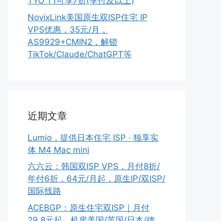
TYO T1可享7折(季付及以上)
NovixLink美国原生双ISP住宅 IP
VPS优惠，35元/月，
AS9929+CMIN2，解锁
TikTok/Claude/ChatGPT等
近期文章
Lumio，提供日本住宅 ISP · 独享实
体 M4 Mac mini
六六云：韩国双ISP VPS，月付8折/
年付6折，64元/月起，原生IP/双ISP/
国际线路
ACEBGP：原生住宅双ISP｜月付
29.8元起，机房美国/英国/日本/德