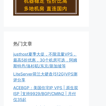
热门文章
justhost夏季大促，不限流量VPS，
最高5折优惠，30个机房可选，阿姆
斯特丹/洛杉矶/东京/新加坡等
LiteServer荷兰大硬盘(512G)VPS测
评分享
ACEBGP：美国住宅IP VPS | 原生双
ISP |支持9929/BGP/CMIN2 | 月付
仅35起