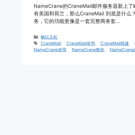
NameCrane的CraneMail邮件服务
有美国和荷兰，那么CraneMail 到底是什么
务，它的功能更像是一套完整商务套…
分
畅玩主机
类
标
CraneMail
、
CraneMail使用
、
CraneMail搭建
、
签
NameCrane使用
、
NameCrane教程
、
NameCrane