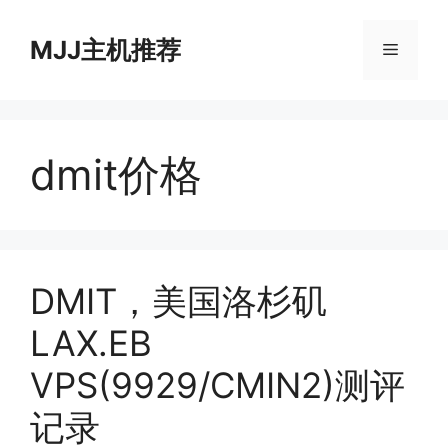
跳
至
MJJ主机推荐
菜
内
容
单
dmit价格
DMIT，美国洛杉矶
LAX.EB
VPS(9929/CMIN2)测评
记录