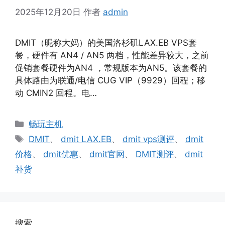
2025年12月20日
作者
admin
DMIT（昵称大妈）的美国洛杉矶LAX.EB VPS套
餐，硬件有 AN4 / AN5 两档，性能差异较大，之前
促销套餐硬件为AN4 ，常规版本为AN5。该套餐的
具体路由为联通/电信 CUG VIP（9929）回程；移
动 CMIN2 回程。电…
分
畅玩主机
类
标
DMIT
、
dmit LAX.EB
、
dmit vps测评
、
dmit
签
价格
、
dmit优惠
、
dmit官网
、
DMIT测评
、
dmit
补货
搜索