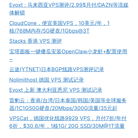
Evoxt : 马来西亚VPS测评/2.99$月付/DAZN等流媒
体解锁
CloudCone，便宜美国VPS，10美元/年，1
核/768M内存/5G硬盘/1Gbps@3T
Stacks 香港 VPS 测评
宝塔面板一键傻瓜安装OpenClaw小龙虾+配置使用
~
云途(YTNET)日本BGP线路VPS测评记录
Nolimithost 德国 VPS 测试记录
Evoxt 上新 澳大利亚悉尼 VPS 测试记录
雷豹云：香港/台湾/日本泰国/韩国/美国等全球服务
器/1C1G50G硬盘/20Mbps/300G流量/35元起
VPSCat，德国优化线路9929 VPS，月付7折/年付
6折，$30.6/年，1核1G/ 20G SSD/30M@1T流量