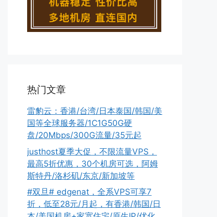
热门文章
雷豹云：香港/台湾/日本泰国/韩国/美
国等全球服务器/1C1G50G硬
盘/20Mbps/300G流量/35元起
justhost夏季大促，不限流量VPS，
最高5折优惠，30个机房可选，阿姆
斯特丹/洛杉矶/东京/新加坡等
#双旦# edgenat，全系VPS可享7
折，低至28元/月起，有香港/韩国/日
本/美国机房+家宽住宅/原生IP/优化