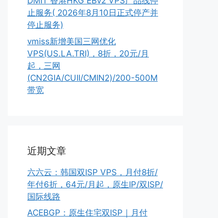
DMIT 香港HKG EBv2 VPS产品线停
止服务( 2026年8月10日正式停产并
停止服务)
vmiss新增美国三网优化
VPS(US.LA.TRI)，8折，20元/月
起，三网
(CN2GIA/CUII/CMIN2)/200-500M
带宽
近期文章
六六云：韩国双ISP VPS，月付8折/
年付6折，64元/月起，原生IP/双ISP/
国际线路
ACEBGP：原生住宅双ISP｜月付