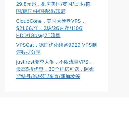
29.8元起，机房美国/英国/日本/德
国/韩国/中国香港/印尼
CloudCone，美国大硬盘VPS，
$21.66/年，2核/2G内存/110G
HDD/1Gbs@7T流量
VPSCat，德国优化线路9929 VPS测
评数据分享
justhost夏季大促，不限流量VPS，
最高5折优惠，30个机房可选，阿姆
斯特丹/洛杉矶/东京/新加坡等