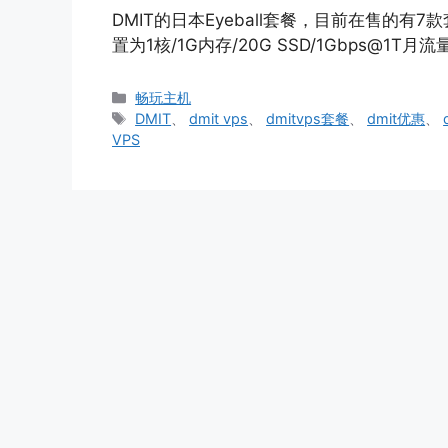
DMIT的日本Eyeball套餐，目前在售的有7款
置为1核/1G内存/20G SSD/1Gbps@1T月流量
分
畅玩主机
类
标
DMIT
、
dmit vps
、
dmitvps套餐
、
dmit优惠
、
签
VPS