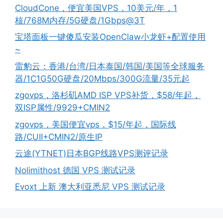
CloudCone，便宜美国VPS，10美元/年，1
核/768M内存/5G硬盘/1Gbps@3T
宝塔面板一键傻瓜安装OpenClaw小龙虾+配置使用
~
雷豹云：香港/台湾/日本泰国/韩国/美国等全球服务
器/1C1G50G硬盘/20Mbps/300G流量/35元起
zgovps，洛杉矶AMD ISP VPS补货，$58/年起，
双ISP属性/9929+CMIN2
zgovps，美国便宜vps，$15/年起，国际线
路/CUII+CMIN2/原生IP
云途(YTNET)日本BGP线路VPS测评记录
Nolimithost 德国 VPS 测试记录
Evoxt 上新 澳大利亚悉尼 VPS 测试记录