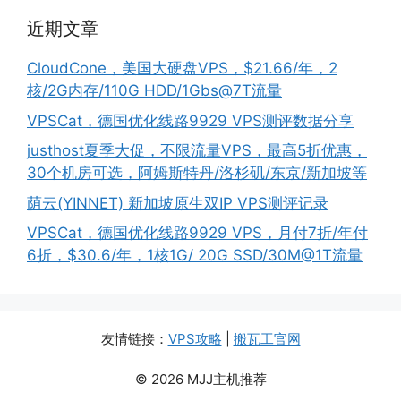
近期文章
CloudCone，美国大硬盘VPS，$21.66/年，2
核/2G内存/110G HDD/1Gbs@7T流量
VPSCat，德国优化线路9929 VPS测评数据分享
justhost夏季大促，不限流量VPS，最高5折优惠，
30个机房可选，阿姆斯特丹/洛杉矶/东京/新加坡等
荫云(YINNET) 新加坡原生双IP VPS测评记录
VPSCat，德国优化线路9929 VPS，月付7折/年付
6折，$30.6/年，1核1G/ 20G SSD/30M@1T流量
友情链接：
VPS攻略
|
搬瓦工官网
© 2026 MJJ主机推荐