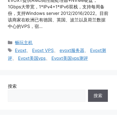
EVOXT提供AMD高性能处理器+NVMe硬盘，
1Gbps大带宽，1*IPv4+1*IPv6双栈，支持每周备
份，支持Windows server 2012/2016/2022。目前
该商家在欧洲已有德国、英国、波兰以及荷兰数据
中心的VPS，宿…
分
畅玩主机
类
标
Evoxt
、
Evoxt VPS
、
evoxt服务器
、
Evoxt测
签
评
、
Evoxt美国vps
、
Evoxt美国vps测评
搜索
搜索