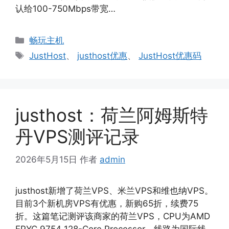
认给100-750Mbps带宽…
分
畅玩主机
类
标
JustHost
、
justhost优惠
、
JustHost优惠码
签
justhost：荷兰阿姆斯特
丹VPS测评记录
2026年5月15日
作者
admin
justhost新增了荷兰VPS、米兰VPS和维也纳VPS。
目前3个新机房VPS有优惠，新购65折，续费75
折。这篇笔记测评该商家的荷兰VPS，CPU为AMD
EPYC 9754 128-Core Processor，线路为国际线