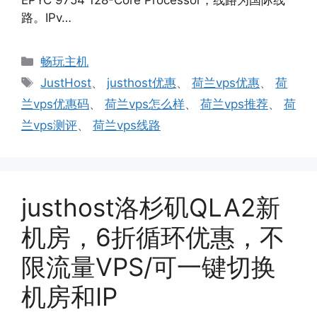
路。IPv…
分
畅玩主机
类
标
JustHost
、
justhost优惠
、
荷兰vps优惠
、
荷
签
兰vps优惠码
、
荷兰vps怎么样
、
荷兰vps推荐
、
荷
兰vps测评
、
荷兰vps线路
justhost洛杉矶QLA2新
机房，6折循环优惠，不
限流量VPS/可一键切换
机房和IP