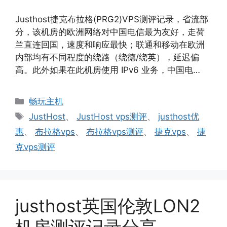
Justhost捷克布拉格(PRG2)VPS测评记录，省流部
分，该机房的欧洲网络对中国电信最为友好，走荷
兰直连回国，速度和响应最快；联通和移动在欧洲
内部均有不同程度的绕路（绕德/绕英），延迟偏
高。此外如果在此机房使用 IPv6 业务，中国电…
分
畅玩主机
类
标
JustHost
、
JustHost vps测评
、
justhost优
签
惠
、
布拉格vps
、
布拉格vps测评
、
捷克vps
、
捷
克vps测评
justhost英国伦敦LON2
机房测评记录分享