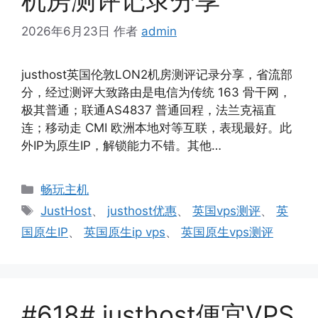
2026年6月23日
作者
admin
justhost英国伦敦LON2机房测评记录分享，省流部
分，经过测评大致路由是电信为传统 163 骨干网，
极其普通；联通AS4837 普通回程，法兰克福直
连；移动走 CMI 欧洲本地对等互联，表现最好。此
外IP为原生IP，解锁能力不错。其他…
分
畅玩主机
类
标
JustHost
、
justhost优惠
、
英国vps测评
、
英
签
国原生IP
、
英国原生ip vps
、
英国原生vps测评
#618# justhost便宜VPS