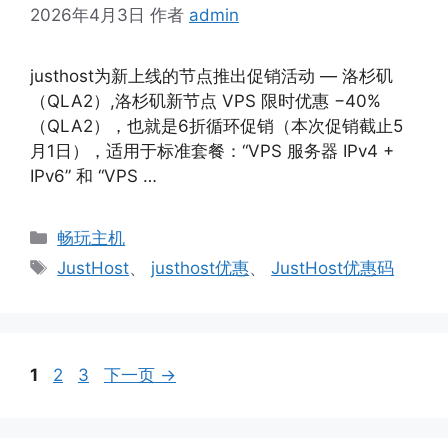
2026年4月3日
作者
admin
justhost为新上线的节点推出促销活动 — 洛杉矶
（QLA2）,洛杉矶新节点 VPS 限时优惠 −40%
（QLA2），也就是6折循环促销（本次促销截止5
月1日），适用于标准套餐：“VPS 服务器 IPv4 +
IPv6” 和 “VPS …
分
畅玩主机
类
标
JustHost
、
justhost优惠
、
JustHost优惠码
签
页
页
页
1
2
3
下一页
→
面
面
面