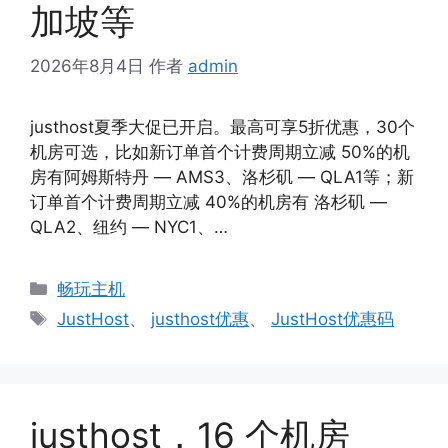
加坡等
2026年8月4日
作者
admin
justhost夏季大促已开启。最高可享5折优惠，30个
机房可选，比如新订单首个计费周期立减 50%的机
房有阿姆斯特丹 — AMS3、洛杉矶 — QLA1等；新
订单首个计费周期立减 40%的机房有 洛杉矶 —
QLA2、纽约 — NYC1、…
分
畅玩主机
类
标
JustHost
、
justhost优惠
、
JustHost优惠码
签
justhost，16 个机房