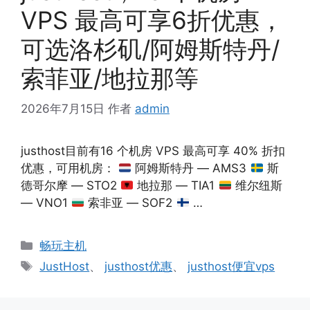
VPS 最高可享6折优惠，
可选洛杉矶/阿姆斯特丹/
索菲亚/地拉那等
2026年7月15日
作者
admin
justhost目前有16 个机房 VPS 最高可享 40% 折扣
优惠，可用机房：
阿姆斯特丹 — AMS3
斯
德哥尔摩 — STO2
地拉那 — TIA1
维尔纽斯
— VNO1
索非亚 — SOF2
…
分
畅玩主机
类
标
JustHost
、
justhost优惠
、
justhost便宜vps
签