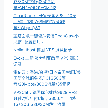
存/30M带宽@250G流
量/CN2+9929+CMIN2
CloudCone，便宜美国VPS，10美
元/年，1核/768M内存/5G硬
盘/1Gbps@3T
宝塔面板一键傻瓜安装OpenClaw小
龙虾+配置使用~
Nolimithost 德国 VPS 测试记录
Evoxt 上新 澳大利亚悉尼 VPS 测试
记录
雷豹云：香港/台湾/日本泰国/韩国/美
国等全球服务器/1C1G50G硬
盘/20Mbps/300G流量/35元起
VPSCat，德国优化线路9929 VPS，
月付7折/年付6折，$30.6/年，1核
1G/ 20G SSD/30M@1T流量