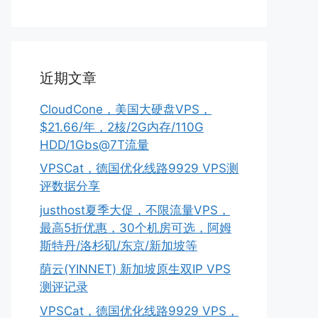
近期文章
CloudCone，美国大硬盘VPS，
$21.66/年，2核/2G内存/110G
HDD/1Gbs@7T流量
VPSCat，德国优化线路9929 VPS测
评数据分享
justhost夏季大促，不限流量VPS，
最高5折优惠，30个机房可选，阿姆
斯特丹/洛杉矶/东京/新加坡等
荫云(YINNET) 新加坡原生双IP VPS
测评记录
VPSCat，德国优化线路9929 VPS，