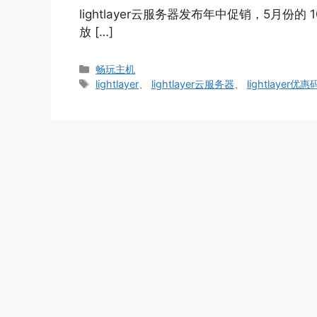
lightlayer云服务器发布年中促销，5月份
放 […]
分
畅玩主机
类
标
lightlayer
、
lightlayer云服务器
、
lightlayer优惠
签