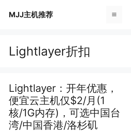
跳
至
MJJ主机推荐
菜
内
容
单
Lightlayer折扣
Lightlayer：开年优惠，
便宜云主机仅$2/月(1
核/1G内存)，可选中国台
湾/中国香港/洛杉矶